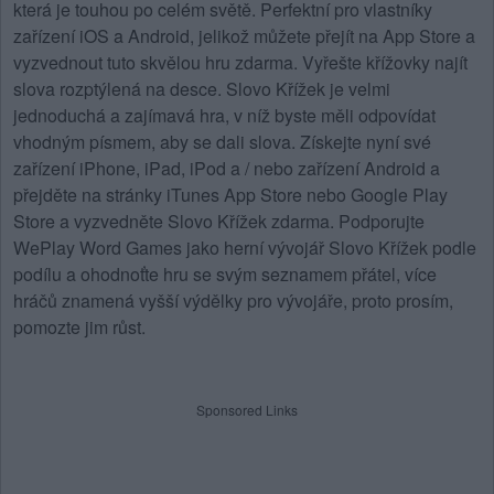
která je touhou po celém světě. Perfektní pro vlastníky
zařízení iOS a Android, jelikož můžete přejít na App Store a
vyzvednout tuto skvělou hru zdarma. Vyřešte křížovky najít
slova rozptýlená na desce.
Slovo Křížek
je velmi
jednoduchá a zajímavá hra, v níž byste měli odpovídat
vhodným písmem, aby se dali slova. Získejte nyní své
zařízení iPhone, iPad, iPod a / nebo zařízení Android a
přejděte na stránky iTunes App Store nebo Google Play
Store a vyzvedněte Slovo Křížek zdarma. Podporujte
WePlay Word Games jako herní vývojář Slovo Křížek podle
podílu a ohodnoťte hru se svým seznamem přátel, více
hráčů znamená vyšší výdělky pro vývojáře, proto prosím,
pomozte jim růst.
Sponsored Links