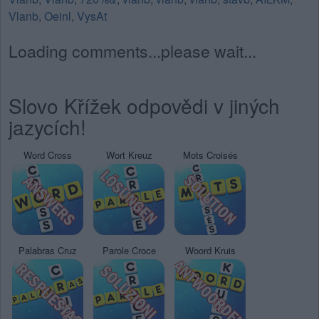
Vlanb
,
Oeinl
,
VysAt
Loading comments...please wait...
Slovo Křížek odpovědi v jiných
jazycích!
Word Cross
Wort Kreuz
Mots Croisés
Palabras Cruz
Parole Croce
Woord Kruis