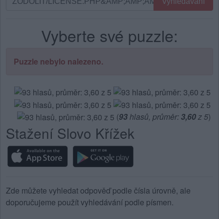
Vyhledávání
podle
písmen.
Vyberte své puzzle:
Zadejte
všechny
písmena
Puzzle nebylo nalezeno.
z
puzzle:
(
93
hlasů, průměr:
3,60
z 5
)
Stažení Slovo Křížek
Zde můžete vyhledat odpověď podle čísla úrovně, ale
doporučujeme použít vyhledávání podle písmen.