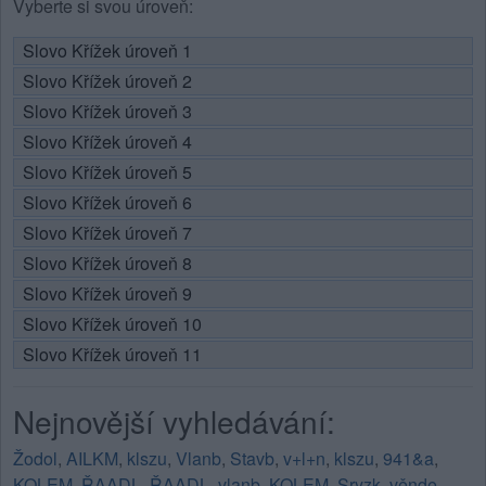
Vyberte si svou úroveň:
Slovo Křížek úroveň 1
Slovo Křížek úroveň 2
Slovo Křížek úroveň 3
Slovo Křížek úroveň 4
Slovo Křížek úroveň 5
Slovo Křížek úroveň 6
Slovo Křížek úroveň 7
Slovo Křížek úroveň 8
Slovo Křížek úroveň 9
Slovo Křížek úroveň 10
Slovo Křížek úroveň 11
Nejnovější vyhledávání:
Žodol
,
AILKM
,
klszu
,
Vlanb
,
Stavb
,
v+l+n
,
klszu
,
941&a
,
KOLEM
,
ŘAADL
,
ŘAADL
,
vlanb
,
KOLEM
,
Sryzk
,
věnde
,