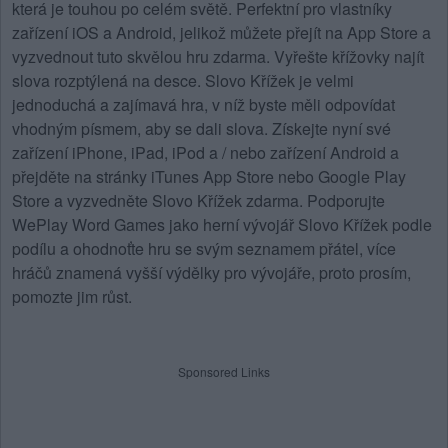
která je touhou po celém světě. Perfektní pro vlastníky
zařízení iOS a Android, jelikož můžete přejít na App Store a
vyzvednout tuto skvělou hru zdarma. Vyřešte křížovky najít
slova rozptýlená na desce.
Slovo Křížek
je velmi
jednoduchá a zajímavá hra, v níž byste měli odpovídat
vhodným písmem, aby se dali slova. Získejte nyní své
zařízení iPhone, iPad, iPod a / nebo zařízení Android a
přejděte na stránky iTunes App Store nebo Google Play
Store a vyzvedněte Slovo Křížek zdarma. Podporujte
WePlay Word Games jako herní vývojář Slovo Křížek podle
podílu a ohodnoťte hru se svým seznamem přátel, více
hráčů znamená vyšší výdělky pro vývojáře, proto prosím,
pomozte jim růst.
Sponsored Links