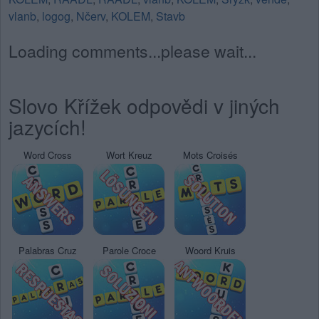
vlanb
,
logog
,
Nčerv
,
KOLEM
,
Stavb
Loading comments...please wait...
Slovo Křížek odpovědi v jiných
jazycích!
Word Cross
Wort Kreuz
Mots Croisés
Palabras Cruz
Parole Croce
Woord Kruis