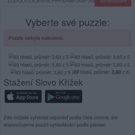
Vyhledávání
podle
písmen.
Vyberte své puzzle:
Zadejte
všechny
písmena
Puzzle nebylo nalezeno.
z
puzzle:
(
93
hlasů, průměr:
3,60
z 5
)
Stažení Slovo Křížek
Zde můžete vyhledat odpověď podle čísla úrovně, ale
doporučujeme použít vyhledávání podle písmen.