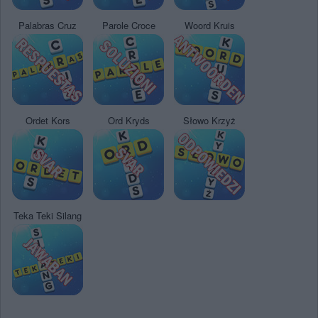
Palabras Cruz
Parole Croce
Woord Kruis
Ordet Kors
Ord Kryds
Słowo Krzyż
Teka Teki Silang