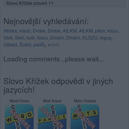
Slovo Křížek úroveň 11
Nejnovější vyhledávání:
993&a
,
vlanb
,
Drobe
,
Drobe
,
AILKM
,
AILKM
,
píton
,
klszu
,
Stoli
,
Stoli
,
kutil
,
klszu
,
Droém
,
Droém
,
KLSZU
,
logog
,
Odsad
,
Žodol
,
padÃ¡
,
v+l+n
Loading comments...please wait...
Slovo Křížek odpovědi v jiných
jazycích!
Word Cross
Wort Kreuz
Mots Croisés