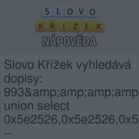
Slovo Křížek vyhledává
dopisy:
993&amp;amp;amp;amp
union select
0x5e2526,0x5e2526,0x5
--