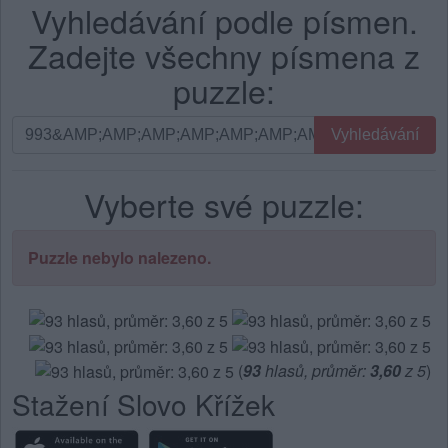
Vyhledávání podle písmen.
Zadejte všechny písmena z
puzzle:
Vyhledávání
Vyhledávání
podle
písmen.
Vyberte své puzzle:
Zadejte
všechny
písmena
Puzzle nebylo nalezeno.
z
puzzle:
(
93
hlasů, průměr:
3,60
z 5
)
Stažení Slovo Křížek