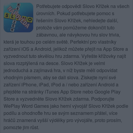
Potřebujete
odpovědi Slovo Křížek na všech
úrovních
. Pokud potřebujete pomoc s
řešením Slovo Křížek, nehledejte další,
protože vám pomůžeme dokončit tuto
zábavnou, ale návykovou hru slov trivia,
která je touhou po celém světě. Perfektní pro vlastníky
zařízení iOS a Android, jelikož můžete přejít na App Store a
vyzvednout tuto skvělou hru zdarma. Vyřešte křížovky najít
slova rozptýlená na desce.
Slovo Křížek
je velmi
jednoduchá a zajímavá hra, v níž byste měli odpovídat
vhodným písmem, aby se dali slova. Získejte nyní své
zařízení iPhone, iPad, iPod a / nebo zařízení Android a
přejděte na stránky iTunes App Store nebo Google Play
Store a vyzvedněte Slovo Křížek zdarma. Podporujte
WePlay Word Games jako herní vývojář Slovo Křížek podle
podílu a ohodnoťte hru se svým seznamem přátel, více
hráčů znamená vyšší výdělky pro vývojáře, proto prosím,
pomozte jim růst.