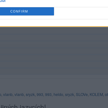
Out
CONFIRM
p
,
vlanb
,
vlanb
,
sryzk
,
993
,
993
,
heldo
,
sryzk
,
SLOVe
,
KOLEM
,
o
jiných jazycích!