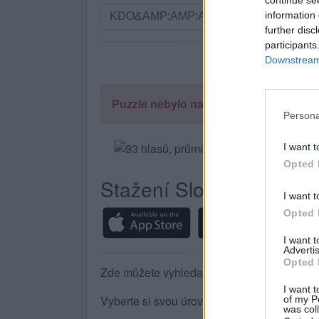
continue se
Vyhledávání
information 
podle
further disc
písmen.
participants
Zadejte
Downstream 
všechny
písmena
Puzzle nebylo nalezeno.
z
Persona
puzzle:
I want t
Opted 
Stažení Slovo Křížek
I want t
Opted 
I want 
Advertis
Opted 
Zde můžete vyhledat odpověď podle čísla ú
I want t
Vyberte si svou úroveň:
of my P
was col