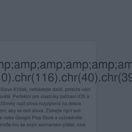
p;amp;amp;amp;amp;am
).chr(116).chr(40).chr(39)
Slovo Křížek, nehledejte další, protože vám
ětě. Perfektní pro vlastníky zařízení iOS a
řížovky najít slova rozptýlená na desce.
m, aby se dali slova. Získejte nyní své
ore nebo Google Play Store a vyzvedněte
noťte hru se svým seznamem přátel, více