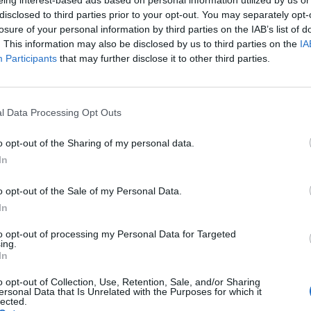
eing interest-based ads based on personal information utilized by us or
disclosed to third parties prior to your opt-out. You may separately opt-
losure of your personal information by third parties on the IAB’s list of
. This information may also be disclosed by us to third parties on the
IA
Vyberte své puzzle:
Participants
that may further disclose it to other third parties.
l Data Processing Opt Outs
o opt-out of the Sharing of my personal data.
In
o opt-out of the Sale of my Personal Data.
In
to opt-out of processing my Personal Data for Targeted
ing.
In
rovně, ale doporučujeme použít vyhledávání podle písmen.
o opt-out of Collection, Use, Retention, Sale, and/or Sharing
ersonal Data that Is Unrelated with the Purposes for which it
lected.