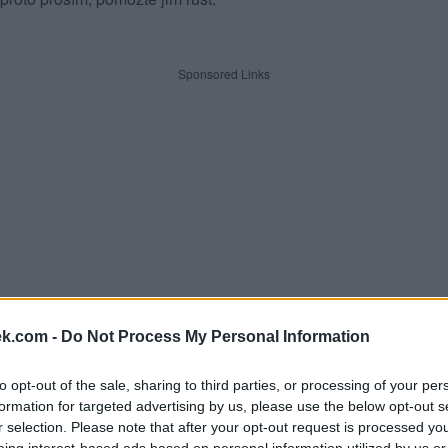
Sponsored Links
ek.com -
Do Not Process My Personal Information
to opt-out of the sale, sharing to third parties, or processing of your per
formation for targeted advertising by us, please use the below opt-out s
dle písmen. Zadejte všechny pí
r selection. Please note that after your opt-out request is processed y