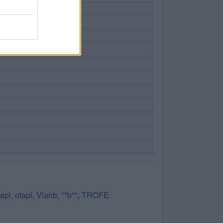
tapl
,
otapl
,
Vlanb
,
**b**
,
TROFE