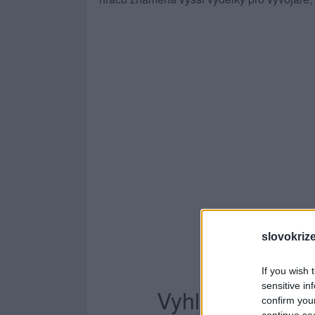
slovokriz
If you wish 
sensitive in
Vyhledávání po
confirm you