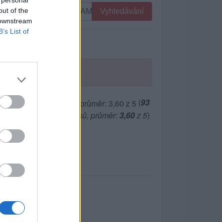
 personal
out of the
Vyhledávání
 downstream
B’s List of
(
93
hlasů, průměr:
3,60
z 5
)