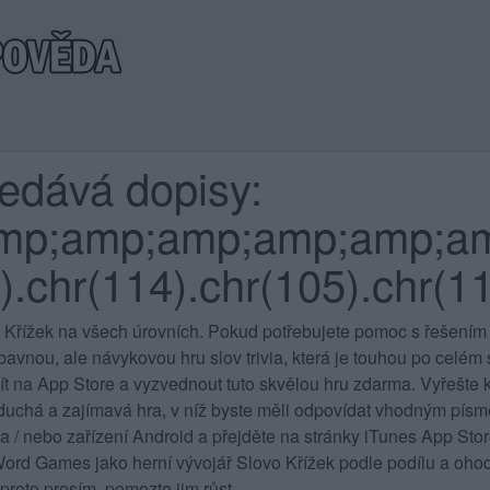
ledává dopisy:
mp;amp;amp;amp;amp;am
.chr(114).chr(105).chr(110
 Křížek na všech úrovních
. Pokud potřebujete pomoc s řešením 
vnou, ale návykovou hru slov trivia, která je touhou po celém sv
jít na App Store a vyzvednout tuto skvělou hru zdarma. Vyřešte k
duchá a zajímavá hra, v níž byste měli odpovídat vhodným písme
 a / nebo zařízení Android a přejděte na stránky iTunes App St
rd Games jako herní vývojář Slovo Křížek podle podílu a ohod
proto prosím, pomozte jim růst.