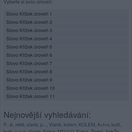
Vyberte si svou úroveň:
Slovo Křížek úroveň 1
Slovo Křížek úroveň 2
Slovo Křížek úroveň 3
Slovo Křížek úroveň 4
Slovo Křížek úroveň 5
Slovo Křížek úroveň 6
Slovo Křížek úroveň 7
Slovo Křížek úroveň 8
Slovo Křížek úroveň 9
Slovo Křížek úroveň 10
Slovo Křížek úroveň 11
Nejnovější vyhledávání:
P...&
,
rektt
,
vlanb
,
p...
,
Vlanb
,
kolem
,
KOLEM
,
A+t+v
,
kutil
,
kutil
,
v+l+n
,
Vlanb
,
Eptva
,
MTU1O
,
Eptva
,
Žodol
,
AebŽo
,