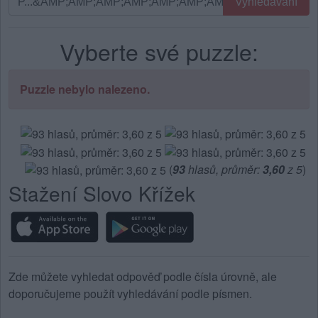
Vyhledávání
podle
písmen.
Vyberte své puzzle:
Zadejte
všechny
písmena
Puzzle nebylo nalezeno.
z
puzzle:
(
93
hlasů, průměr:
3,60
z 5
)
Stažení Slovo Křížek
Zde můžete vyhledat odpověď podle čísla úrovně, ale
doporučujeme použít vyhledávání podle písmen.