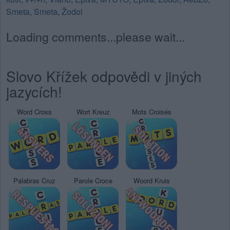
Smeta
,
Smeta
,
Žodol
Loading comments...please wait...
Slovo Křížek odpovědi v jiných
jazycích!
Word Cross
Wort Kreuz
Mots Croisés
Palabras Cruz
Parole Croce
Woord Kruis