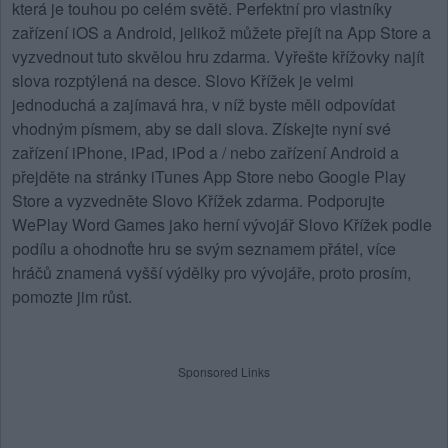
která je touhou po celém světě. Perfektní pro vlastníky
zařízení iOS a Android, jelikož můžete přejít na App Store a
vyzvednout tuto skvělou hru zdarma. Vyřešte křížovky najít
slova rozptýlená na desce.
Slovo Křížek
je velmi
jednoduchá a zajímavá hra, v níž byste měli odpovídat
vhodným písmem, aby se dali slova. Získejte nyní své
zařízení iPhone, iPad, iPod a / nebo zařízení Android a
přejděte na stránky iTunes App Store nebo Google Play
Store a vyzvedněte Slovo Křížek zdarma. Podporujte
WePlay Word Games jako herní vývojář Slovo Křížek podle
podílu a ohodnoťte hru se svým seznamem přátel, více
hráčů znamená vyšší výdělky pro vývojáře, proto prosím,
pomozte jim růst.
Sponsored Links