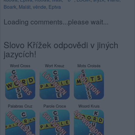
Boark
,
Malát
,
věnde
,
Eptva
Loading comments...please wait...
Slovo Křížek odpovědi v jiných
jazycích!
Word Cross
Wort Kreuz
Mots Croisés
Palabras Cruz
Parole Croce
Woord Kruis