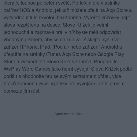
která je touhou po celém světě. Perfektní pro vlastníky
zařízení iOS a Android, jelikož můžete přejít na App Store a
vyzvednout tuto skvělou hru zdarma. Vyřešte křížovky najít
slova rozptýlená na desce.
Slovo Křížek
je velmi
jednoduchá a zajímavá hra, v níž byste měli odpovídat
vhodným písmem, aby se dali slova. Získejte nyní své
zařízení iPhone, iPad, iPod a / nebo zařízení Android a
přejděte na stránky iTunes App Store nebo Google Play
Store a vyzvedněte Slovo Křížek zdarma. Podporujte
WePlay Word Games jako herní vývojář Slovo Křížek podle
podílu a ohodnoťte hru se svým seznamem přátel, více
hráčů znamená vyšší výdělky pro vývojáře, proto prosím,
pomozte jim růst.
Sponsored Links