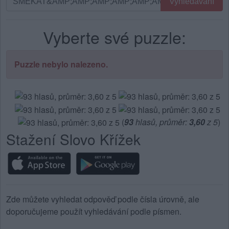
Vyhledávání
podle
písmen.
Vyberte své puzzle:
Zadejte
všechny
písmena
Puzzle nebylo nalezeno.
z
puzzle:
(
93
hlasů, průměr:
3,60
z 5
)
Stažení Slovo Křížek
Zde můžete vyhledat odpověď podle čísla úrovně, ale
doporučujeme použít vyhledávání podle písmen.