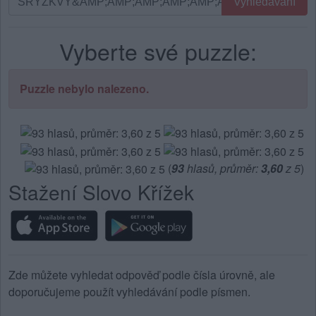
Vyhledávání
podle
písmen.
Vyberte své puzzle:
Zadejte
všechny
písmena
Puzzle nebylo nalezeno.
z
puzzle:
(
93
hlasů, průměr:
3,60
z 5
)
Stažení Slovo Křížek
Zde můžete vyhledat odpověď podle čísla úrovně, ale
doporučujeme použít vyhledávání podle písmen.