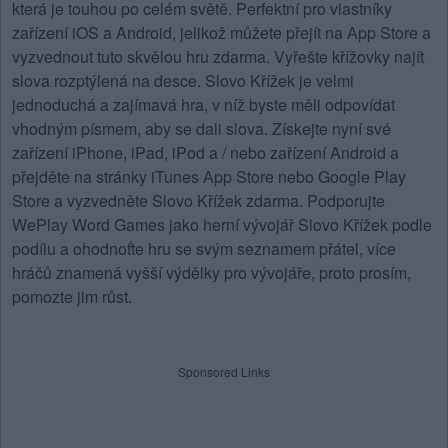
která je touhou po celém světě. Perfektní pro vlastníky
zařízení iOS a Android, jelikož můžete přejít na App Store a
vyzvednout tuto skvělou hru zdarma. Vyřešte křížovky najít
slova rozptýlená na desce.
Slovo Křížek
je velmi
jednoduchá a zajímavá hra, v níž byste měli odpovídat
vhodným písmem, aby se dali slova. Získejte nyní své
zařízení iPhone, iPad, iPod a / nebo zařízení Android a
přejděte na stránky iTunes App Store nebo Google Play
Store a vyzvedněte Slovo Křížek zdarma. Podporujte
WePlay Word Games jako herní vývojář Slovo Křížek podle
podílu a ohodnoťte hru se svým seznamem přátel, více
hráčů znamená vyšší výdělky pro vývojáře, proto prosím,
pomozte jim růst.
Sponsored Links