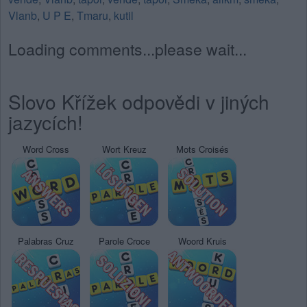
Vlanb
,
U P E
,
Tmaru
,
kutil
Loading comments...please wait...
Slovo Křížek odpovědi v jiných
jazycích!
Word Cross
Wort Kreuz
Mots Croisés
Palabras Cruz
Parole Croce
Woord Kruis