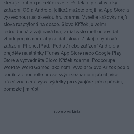
která je touhou po celém světě. Perfektní pro vlastníky
zařízení iOS a Android, jelikož můžete přejít na App Store a
vyzvednout tuto skvělou hru zdarma. Vyřešte křížovky najít
slova rozptýlená na desce.
Slovo Křížek
je velmi
jednoduchá a zajímavá hra, v níž byste měli odpovídat
vhodným písmem, aby se dali slova. Získejte nyní své
zařízení iPhone, iPad, iPod a / nebo zařízení Android a
přejděte na stránky iTunes App Store nebo Google Play
Store a vyzvedněte Slovo Křížek zdarma. Podporujte
WePlay Word Games jako herní vývojář Slovo Křížek podle
podílu a ohodnoťte hru se svým seznamem přátel, více
hráčů znamená vyšší výdělky pro vývojáře, proto prosím,
pomozte jim růst.
Sponsored Links