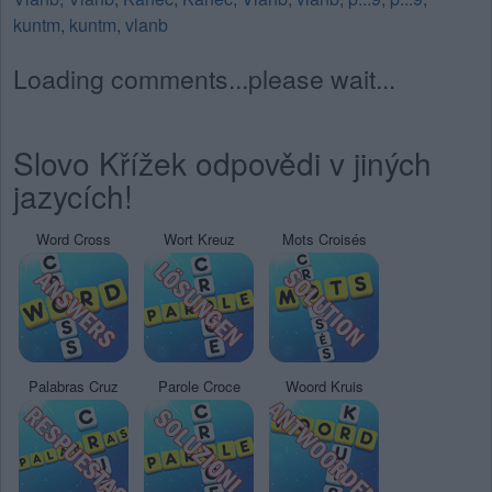
kuntm
,
kuntm
,
vlanb
Loading comments...please wait...
Slovo Křížek odpovědi v jiných
jazycích!
Word Cross
Wort Kreuz
Mots Croisés
Palabras Cruz
Parole Croce
Woord Kruis