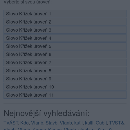
Vyberte si svou úroveň:
Slovo Křížek úroveň 1
Slovo Křížek úroveň 2
Slovo Křížek úroveň 3
Slovo Křížek úroveň 4
Slovo Křížek úroveň 5
Slovo Křížek úroveň 6
Slovo Křížek úroveň 7
Slovo Křížek úroveň 8
Slovo Křížek úroveň 9
Slovo Křížek úroveň 10
Slovo Křížek úroveň 11
Nejnovější vyhledávání:
TVÁST
,
Kdo
,
Vlanb
,
Stavb
,
Vlanb
,
kutil
,
kutil
,
Oubit
,
TVST&
,
Vlanb
,
Vlanb
,
Kanec
,
Kanec
,
Vlanb
,
vlanb
,
p...9
,
p...9
,