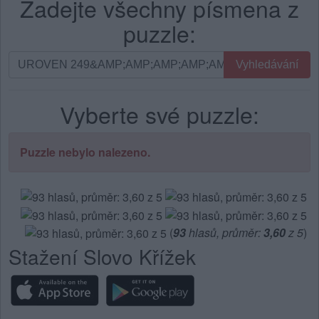
Zadejte všechny písmena z
puzzle:
Vyhledávání
Vyhledávání
podle
písmen.
Vyberte své puzzle:
Zadejte
všechny
písmena
Puzzle nebylo nalezeno.
z
puzzle:
(
93
hlasů, průměr:
3,60
z 5
)
Stažení Slovo Křížek