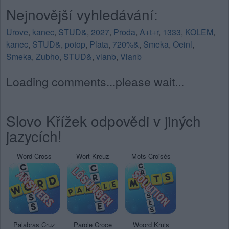
Nejnovější vyhledávání:
Urove
,
kanec
,
STUD&
,
2027
,
Proda
,
A+t+r
,
1333
,
KOLEM
,
kanec
,
STUD&
,
potop
,
Plata
,
720%&
,
Smeka
,
Oeinl
,
Smeka
,
Zubho
,
STUD&
,
vlanb
,
Vlanb
Loading comments...please wait...
Slovo Křížek odpovědi v jiných
jazycích!
Word Cross
Wort Kreuz
Mots Croisés
Palabras Cruz
Parole Croce
Woord Kruis