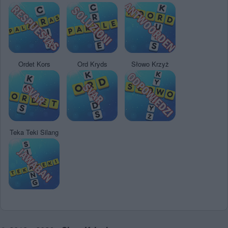
Ordet Kors
Ord Kryds
Słowo Krzyż
Teka Teki Silang