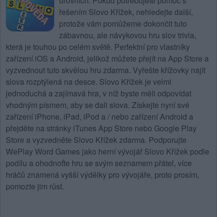
úrovních
. Pokud potřebujete pomoc s
řešením Slovo Křížek, nehledejte další,
protože vám pomůžeme dokončit tuto
zábavnou, ale návykovou hru slov trivia,
která je touhou po celém světě. Perfektní pro vlastníky
zařízení iOS a Android, jelikož můžete přejít na App Store a
vyzvednout tuto skvělou hru zdarma. Vyřešte křížovky najít
slova rozptýlená na desce.
Slovo Křížek
je velmi
jednoduchá a zajímavá hra, v níž byste měli odpovídat
vhodným písmem, aby se dali slova. Získejte nyní své
zařízení iPhone, iPad, iPod a / nebo zařízení Android a
přejděte na stránky iTunes App Store nebo Google Play
Store a vyzvedněte Slovo Křížek zdarma. Podporujte
WePlay Word Games jako herní vývojář Slovo Křížek podle
podílu a ohodnoťte hru se svým seznamem přátel, více
hráčů znamená vyšší výdělky pro vývojáře, proto prosím,
pomozte jim růst.