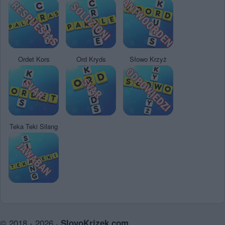
Ordet Kors
Ord Kryds
Słowo Krzyż
Teka Teki Silang
© 2018 - 2026 ·
SlovoKrizek.com