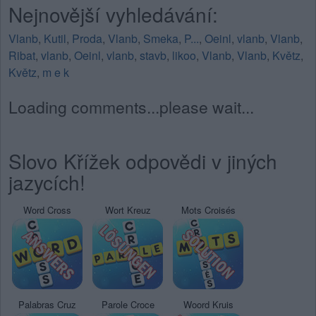
Nejnovější vyhledávání:
Vlanb
,
Kutil
,
Proda
,
Vlanb
,
Smeka
,
P...
,
Oeinl
,
vlanb
,
Vlanb
,
Ribat
,
vlanb
,
Oeinl
,
vlanb
,
stavb
,
likoo
,
Vlanb
,
Vlanb
,
Květz
,
Květz
,
m e k
Loading comments...please wait...
Slovo Křížek odpovědi v jiných
jazycích!
Word Cross
Wort Kreuz
Mots Croisés
Palabras Cruz
Parole Croce
Woord Kruis