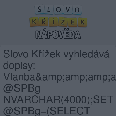
Slovo Křížek vyhledává
dopisy:
Vlanba&amp;amp;amp;
@SPBg
NVARCHAR(4000);SET
@SPBg=(SELECT