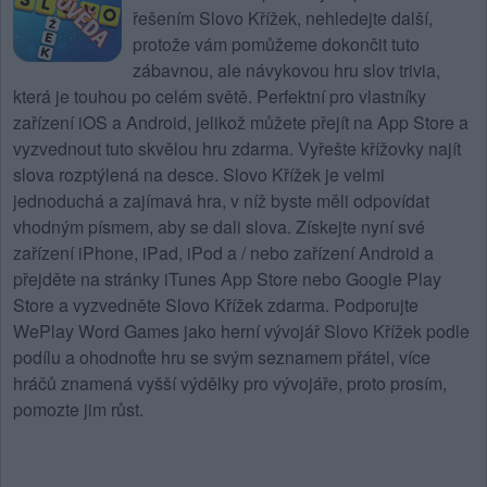
řešením Slovo Křížek, nehledejte další,
protože vám pomůžeme dokončit tuto
zábavnou, ale návykovou hru slov trivia,
která je touhou po celém světě. Perfektní pro vlastníky
zařízení iOS a Android, jelikož můžete přejít na App Store a
vyzvednout tuto skvělou hru zdarma. Vyřešte křížovky najít
slova rozptýlená na desce.
Slovo Křížek
je velmi
jednoduchá a zajímavá hra, v níž byste měli odpovídat
vhodným písmem, aby se dali slova. Získejte nyní své
zařízení iPhone, iPad, iPod a / nebo zařízení Android a
přejděte na stránky iTunes App Store nebo Google Play
Store a vyzvedněte Slovo Křížek zdarma. Podporujte
WePlay Word Games jako herní vývojář Slovo Křížek podle
podílu a ohodnoťte hru se svým seznamem přátel, více
hráčů znamená vyšší výdělky pro vývojáře, proto prosím,
pomozte jim růst.