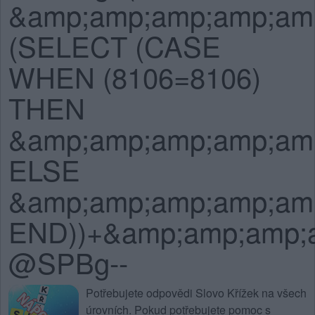
&amp;amp;amp;amp;am
(SELECT (CASE
WHEN (8106=8106)
THEN
&amp;amp;amp;amp;am
ELSE
&amp;amp;amp;amp;am
END))+&amp;amp;amp;
@SPBg--
Potřebujete
odpovědi Slovo Křížek na všech
úrovních
. Pokud potřebujete pomoc s