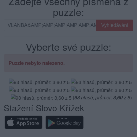
Zadejte všechny písmena z
puzzle:
Vyhledávání
Vyhledávání
podle
písmen.
Vyberte své puzzle:
Zadejte
všechny
písmena
Puzzle nebylo nalezeno.
z
puzzle:
(
93
hlasů, průměr:
3,60
z 5
)
Stažení Slovo Křížek