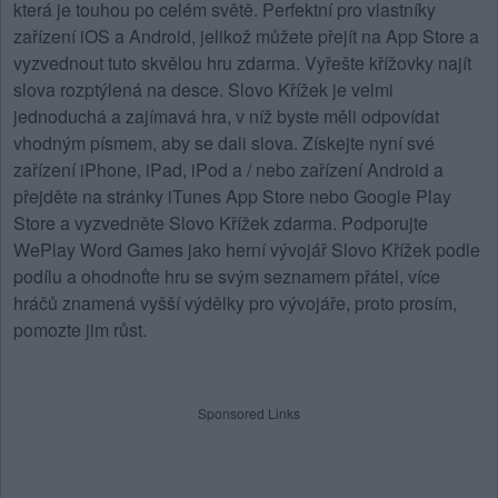
která je touhou po celém světě. Perfektní pro vlastníky
zařízení iOS a Android, jelikož můžete přejít na App Store a
vyzvednout tuto skvělou hru zdarma. Vyřešte křížovky najít
slova rozptýlená na desce.
Slovo Křížek
je velmi
jednoduchá a zajímavá hra, v níž byste měli odpovídat
vhodným písmem, aby se dali slova. Získejte nyní své
zařízení iPhone, iPad, iPod a / nebo zařízení Android a
přejděte na stránky iTunes App Store nebo Google Play
Store a vyzvedněte Slovo Křížek zdarma. Podporujte
WePlay Word Games jako herní vývojář Slovo Křížek podle
podílu a ohodnoťte hru se svým seznamem přátel, více
hráčů znamená vyšší výdělky pro vývojáře, proto prosím,
pomozte jim růst.
Sponsored Links