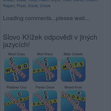
Rspen
,
Pisat
,
Vlanb
,
Urove
Loading comments...please wait...
Slovo Křížek odpovědi v jiných
jazycích!
Word Cross
Wort Kreuz
Mots Croisés
Palabras Cruz
Parole Croce
Woord Kruis