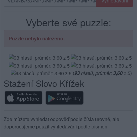
Vyhledávání
podle
písmen.
Vyberte své puzzle:
Zadejte
všechny
písmena
Puzzle nebylo nalezeno.
z
puzzle:
(
93
hlasů, průměr:
3,60
z 5
)
Stažení Slovo Křížek
Zde můžete vyhledat odpověď podle čísla úrovně, ale
doporučujeme použít vyhledávání podle písmen.