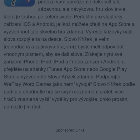
protože vám pomůžeme dokončit tuto
zábavnou, ale návykovou hru slov trivia,
která je touhou po celém světě. Perfektní pro vlastníky
zařízení iOS a Android, jelikož můžete přejít na App Store a
vyzvednout tuto skvělou hru zdarma. Vyřešte křížovky najít
slova rozptýlená na desce.
Slovo Křížek
je velmi
jednoduchá a zajímavá hra, v níž byste měli odpovídat
vhodným písmem, aby se dali slova. Získejte nyní své
zařízení iPhone, iPad, iPod a / nebo zařízení Android a
přejděte na stránky iTunes App Store nebo Google Play
Store a vyzvedněte Slovo Křížek zdarma. Podporujte
WePlay Word Games jako herní vývojář Slovo Křížek podle
podílu a ohodnoťte hru se svým seznamem přátel, více
hráčů znamená vyšší výdělky pro vývojáře, proto prosím,
pomozte jim růst.
Sponsored Links