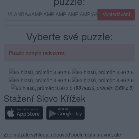
puzzle:
Vyhledávání
Vyhledávání
podle
písmen.
Vyberte své puzzle:
Zadejte
všechny
písmena
Puzzle nebylo nalezeno.
z
puzzle:
(
93
hlasů, průměr:
3,60
z 5
)
Stažení Slovo Křížek
Zde můžete vyhledat odpověď podle čísla úrovně, ale