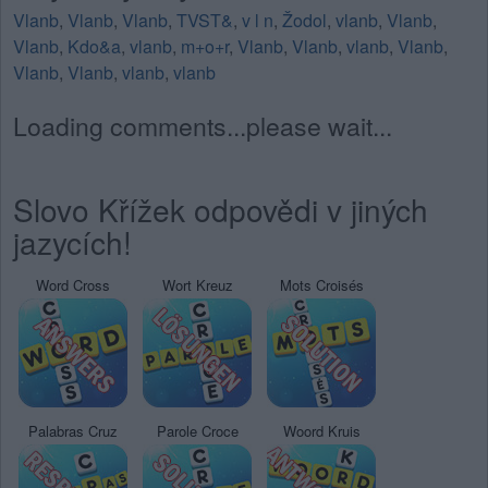
Vlanb
,
Vlanb
,
Vlanb
,
TVST&
,
v l n
,
Žodol
,
vlanb
,
Vlanb
,
Vlanb
,
Kdo&a
,
vlanb
,
m+o+r
,
Vlanb
,
Vlanb
,
vlanb
,
Vlanb
,
Vlanb
,
Vlanb
,
vlanb
,
vlanb
Loading comments...please wait...
Slovo Křížek odpovědi v jiných
jazycích!
Word Cross
Wort Kreuz
Mots Croisés
Palabras Cruz
Parole Croce
Woord Kruis