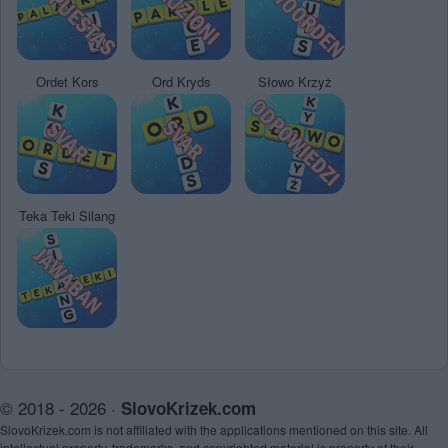
Ordet Kors
Ord Kryds
Słowo Krzyż
Teka Teki Silang
© 2018 - 2026 ·
SlovoKrizek.com
SlovoKrizek.com is not affiliated with the applications mentioned on this site. All
intellectual property, trademarks, and copyrighted material is property of their