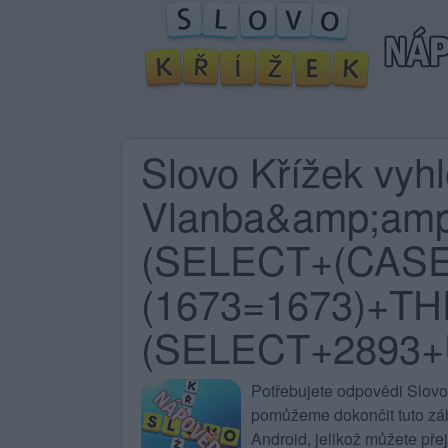
Slovo Křížek vyh
Vlanba&amp;am
(SELECT+(CAS
(1673=1673)+T
(SELECT+2893+
Potřebujete
odpovědi Slovo
pomůžeme dokončit tuto zába
Android, jelikož můžete pře