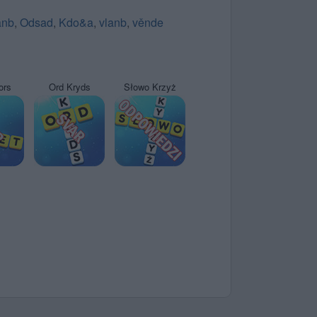
anb
,
Odsad
,
Kdo&a
,
vlanb
,
věnde
ors
Ord Kryds
Słowo Krzyż