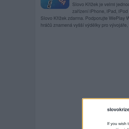
Slovo Křížek
je velmi jedno
zařízení iPhone, iPad, iPod
Slovo Křížek zdarma. Podporujte WePlay Wo
hráčů znamená vyšší výdělky pro vývojáře, 
slovokriz
If you wish 