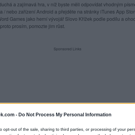
duchá a zajímavá hra, v níž byste měli odpovídat vhodným písme
 a / nebo zařízení Android a přejděte na stránky iTunes App St
rd Games jako herní vývojář Slovo Křížek podle podílu a ohod
proto prosím, pomozte jim růst.
Sponsored Links
ek.com -
Do Not Process My Personal Information
to opt-out of the sale, sharing to third parties, or processing of your per