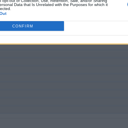
o opt-out of Collection, Use, Retention, Sale, and/or Sharing
ersonal Data that Is Unrelated with the Purposes for which it
rovně, ale doporučujeme použít vyhledávání podle písmen.
lected.
Out
CONFIRM