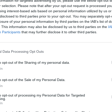
formation for targeted advertising by us, please use the below opt-out s
r selection. Please note that after your opt-out request is processed y
eing interest-based ads based on personal information utilized by us or
dle písmen. Zadejte všechny pí
disclosed to third parties prior to your opt-out. You may separately opt-
losure of your personal information by third parties on the IAB’s list of
. This information may also be disclosed by us to third parties on the
IA
Participants
that may further disclose it to other third parties.
Vyberte své puzzle:
l Data Processing Opt Outs
o opt-out of the Sharing of my personal data.
In
o opt-out of the Sale of my Personal Data.
In
to opt-out of processing my Personal Data for Targeted
ing.
In