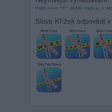
Vlanb
,
v+l+n
,
**b**
,
AILKM
,
Vlanb
,
p...9
,
vě
Slovo Křížek odpovědi v 
Word Cross
Wort Kreuz
Mots Croi
Teka Teki Silang