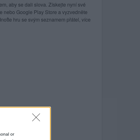
m, aby se dali slova. Získejte nyní své
ore nebo Google Play Store a vyzvedněte
noťte hru se svým seznamem přátel, více
sonal or