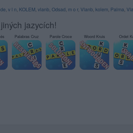
nde
,
v l n
,
KOLEM
,
vlanb
,
Odsad
,
m o r
,
Vlanb
,
kolem
,
Palma
,
Vl
jiných jazycích!
sés
Palabras Cruz
Parole Croce
Woord Kruis
Ordet K