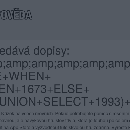
ledává dopisy:
p;amp;amp;amp;amp;amp
E+WHEN+
HEN+1673+ELSE+
UNION+SELECT+1993)+
 Křížek na všech úrovních
. Pokud potřebujete pomoc s řešením 
vnou, ale návykovou hru slov trivia, která je touhou po celém sv
jít na App Store a vyzvednout tuto skvělou hru zdarma. Vyřešte k