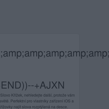
;amp;amp;amp;amp;amp
END))--+AJXN
Slovo Křížek, nehledejte další, protože vám
ětě. Perfektní pro vlastníky zařízení iOS a
řížovky najít slova rozptýlená na desce.