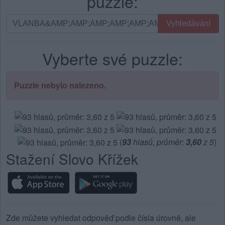
puzzle:
Vyhledávání
Vyhledávání
podle
písmen.
Vyberte své puzzle:
Zadejte
všechny
písmena
Puzzle nebylo nalezeno.
z
puzzle:
(
93
hlasů, průměr:
3,60
z 5
)
Stažení Slovo Křížek
Zde můžete vyhledat odpověď podle čísla úrovně, ale