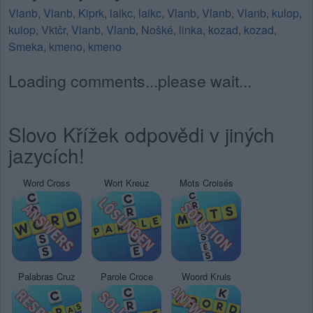
Vlanb
,
Vlanb
,
Kiprk
,
laikc
,
laikc
,
Vlanb
,
Vlanb
,
Vlanb
,
kulop
,
kulop
,
Vktčr
,
Vlanb
,
Vlanb
,
Nošké
,
linka
,
kozad
,
kozad
,
Smeka
,
kmeno
,
kmeno
Loading comments...please wait...
Slovo Křížek odpovědi v jiných
jazycích!
Word Cross
Wort Kreuz
Mots Croisés
Palabras Cruz
Parole Croce
Woord Kruis