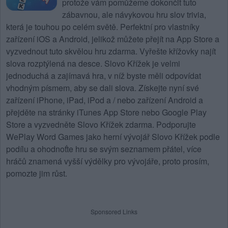
protože vám pomůžeme dokončit tuto
zábavnou, ale návykovou hru slov trivia,
která je touhou po celém světě. Perfektní pro vlastníky
zařízení iOS a Android, jelikož můžete přejít na App Store a
vyzvednout tuto skvělou hru zdarma. Vyřešte křížovky najít
slova rozptýlená na desce.
Slovo Křížek
je velmi
jednoduchá a zajímavá hra, v níž byste měli odpovídat
vhodným písmem, aby se dali slova. Získejte nyní své
zařízení iPhone, iPad, iPod a / nebo zařízení Android a
přejděte na stránky iTunes App Store nebo Google Play
Store a vyzvedněte Slovo Křížek zdarma. Podporujte
WePlay Word Games jako herní vývojář Slovo Křížek podle
podílu a ohodnoťte hru se svým seznamem přátel, více
hráčů znamená vyšší výdělky pro vývojáře, proto prosím,
pomozte jim růst.
Sponsored Links