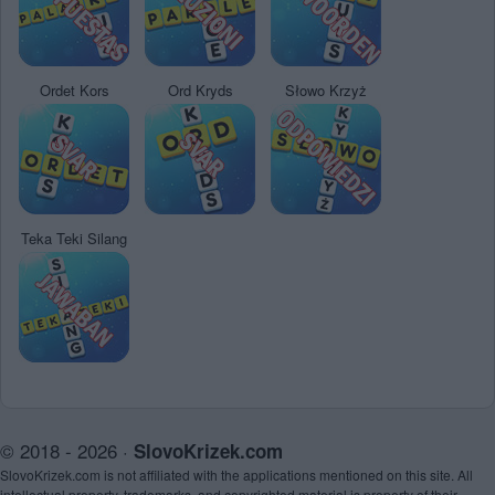
Ordet Kors
Ord Kryds
Słowo Krzyż
Teka Teki Silang
© 2018 - 2026 ·
SlovoKrizek.com
SlovoKrizek.com is not affiliated with the applications mentioned on this site. All
intellectual property, trademarks, and copyrighted material is property of their