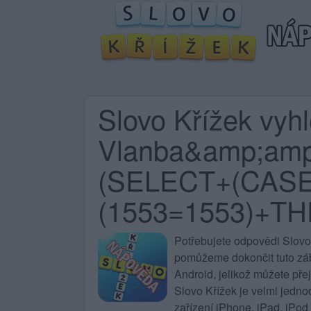
Slovo Křížek vyh
Vlanba&amp;am
(SELECT+(CAS
(1553=1553)+T
Potřebujete
odpovědi Slovo
pomůžeme dokončit tuto zába
Android, jelikož můžete pře
Slovo Křížek
je velmi jedno
zařízení iPhone, iPad, iPod