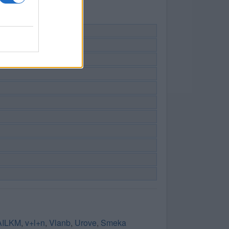
AILKM
,
v+l+n
,
Vlanb
,
Urove
,
Smeka