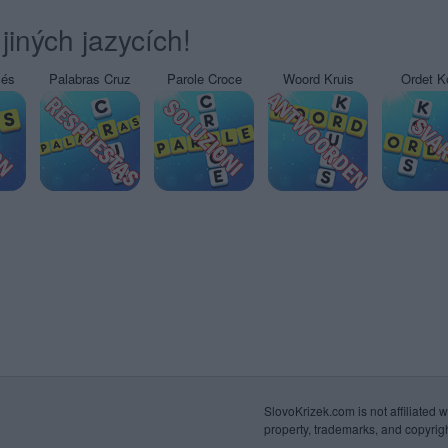
jiných jazycích!
sés
Palabras Cruz
Parole Croce
Woord Kruis
Ordet K
SlovoKrizek.com is not affiliated wi
property, trademarks, and copyrigh