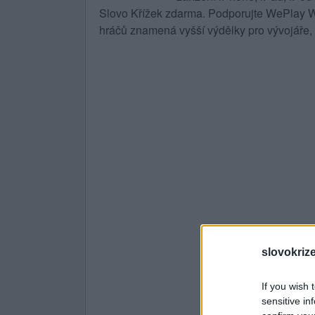
Slovo Křížek zdarma. Podporujte WePlay Wo
hráčů znamená vyšší výdělky pro vývojáře, 
slovokriz
If you wish 
sensitive in