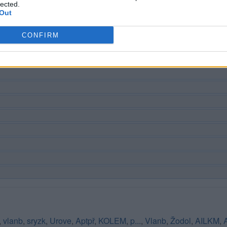
lected.
Out
CONFIRM
,
vlanb
,
sryzk
,
Urove
,
Aptpř
,
KOLEM
,
p...
,
Vlanb
,
Žodol
,
AILKM
,