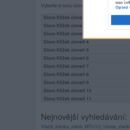
was col
Vyberte si svou úroveň:
Opted 
Slovo Křížek úroveň 1
Slovo Křížek úroveň 2
Slovo Křížek úroveň 3
Slovo Křížek úroveň 4
Slovo Křížek úroveň 5
Slovo Křížek úroveň 6
Slovo Křížek úroveň 7
Slovo Křížek úroveň 8
Slovo Křížek úroveň 9
Slovo Křížek úroveň 10
Slovo Křížek úroveň 11
Nejnovější vyhledávání:
Vlanb
,
kdo&a
,
vlanb
,
MTU1O
,
Urove
,
vlanb