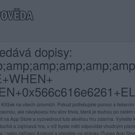
ledává dopisy:
p;amp;amp;amp;amp;amp
E+WHEN+
HEN+0x566c616e6261+EL
 Křížek na všech úrovních
. Pokud potřebujete pomoc s řešením 
vnou, ale návykovou hru slov trivia, která je touhou po celém sv
jít na App Store a vyzvednout tuto skvělou hru zdarma. Vyřešte k
duchá a zajímavá hra, v níž byste měli odpovídat vhodným písme
 a / nebo zařízení Android a přejděte na stránky iTunes App St