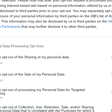
r selection. Please note that after your opt-out request is processed y
dle písmen. Zadejte všechny pí
eing interest-based ads based on personal information utilized by us or
disclosed to third parties prior to your opt-out. You may separately opt-
losure of your personal information by third parties on the IAB’s list of
. This information may also be disclosed by us to third parties on the
IA
Participants
that may further disclose it to other third parties.
Vyberte své puzzle:
l Data Processing Opt Outs
o opt-out of the Sharing of my personal data.
In
o opt-out of the Sale of my Personal Data.
In
to opt-out of processing my Personal Data for Targeted
ing.
In
rovně, ale doporučujeme použít vyhledávání podle písmen.
o opt-out of Collection, Use, Retention, Sale, and/or Sharing
ersonal Data that Is Unrelated with the Purposes for which it