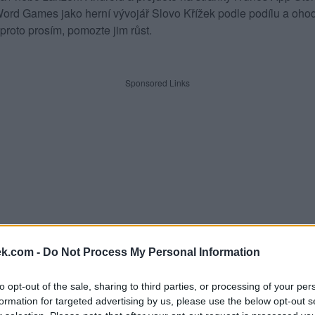
rd Games jako herní vývojář Slovo Křížek podle podílu a ohod
proto prosím, pomozte jim růst.
Sponsored Links
ek.com -
Do Not Process My Personal Information
to opt-out of the sale, sharing to third parties, or processing of your per
formation for targeted advertising by us, please use the below opt-out s