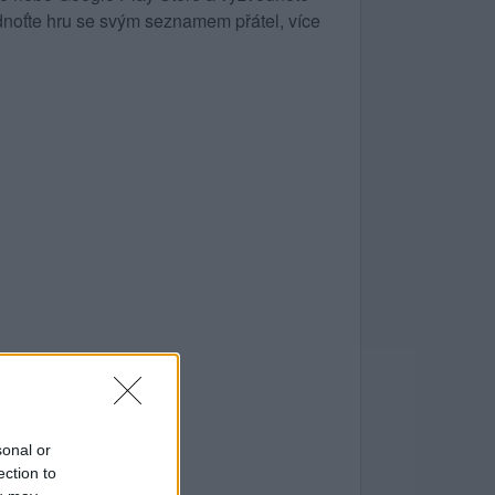
noťte hru se svým seznamem přátel, více
sonal or
ection to