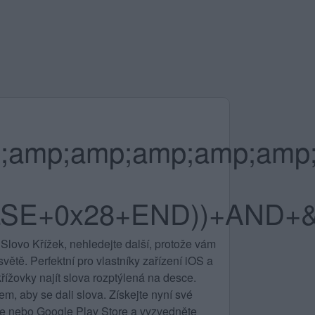
;amp;amp;amp;amp;amp
SE+0x28+END))+AND+&a
Slovo Křížek, nehledejte další, protože vám
ětě. Perfektní pro vlastníky zařízení iOS a
řížovky najít slova rozptýlená na desce.
m, aby se dali slova. Získejte nyní své
ore nebo Google Play Store a vyzvedněte