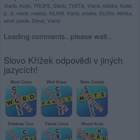
Vlanb
,
Kojto
,
TROFE
,
Stavb
,
TVST&
,
Vlanb
,
688&a
,
Kotel
,
p...&
,
vlanb
,
medop
,
AILKM
,
Vlanb
,
smeka
,
SLOVe
,
993&a
,
sěvtř
,
psat&
,
Stavb
,
Vlanb
Loading comments...please wait...
Slovo Křížek odpovědi v jiných
jazycích!
Word Cross
Wort Kreuz
Mots Croisés
Palabras Cruz
Parole Croce
Woord Kruis