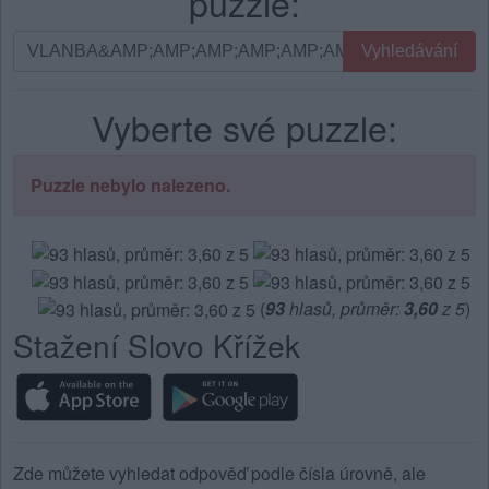
puzzle:
Vyhledávání
Vyhledávání
podle
písmen.
Vyberte své puzzle:
Zadejte
všechny
písmena
Puzzle nebylo nalezeno.
z
puzzle:
(
93
hlasů, průměr:
3,60
z 5
)
Stažení Slovo Křížek
Zde můžete vyhledat odpověď podle čísla úrovně, ale