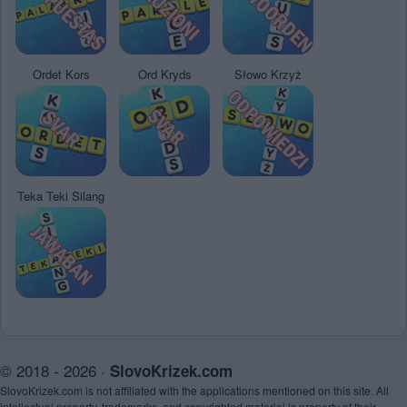
Ordet Kors
Ord Kryds
Słowo Krzyż
Teka Teki Silang
© 2018 - 2026 ·
SlovoKrizek.com
SlovoKrizek.com is not affiliated with the applications mentioned on this site. All
intellectual property, trademarks, and copyrighted material is property of their