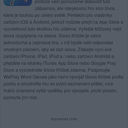
protože vám pomůžeme dokončit tuto
zábavnou, ale návykovou hru slov trivia,
která je touhou po celém světě. Perfektní pro vlastníky
zařízení iOS a Android, jelikož můžete přejít na App Store a
vyzvednout tuto skvělou hru zdarma. Vyřešte křížovky najít
slova rozptýlená na desce.
Slovo Křížek
je velmi
jednoduchá a zajímavá hra, v níž byste měli odpovídat
vhodným písmem, aby se dali slova. Získejte nyní své
zařízení iPhone, iPad, iPod a / nebo zařízení Android a
přejděte na stránky iTunes App Store nebo Google Play
Store a vyzvedněte Slovo Křížek zdarma. Podporujte
WePlay Word Games jako herní vývojář Slovo Křížek podle
podílu a ohodnoťte hru se svým seznamem přátel, více
hráčů znamená vyšší výdělky pro vývojáře, proto prosím,
pomozte jim růst.
Sponsored Links