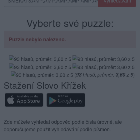
Vyhledávání
podle
písmen.
Vyberte své puzzle:
Zadejte
všechny
písmena
Puzzle nebylo nalezeno.
z
puzzle:
(
93
hlasů, průměr:
3,60
z 5
)
Stažení Slovo Křížek
Zde můžete vyhledat odpověď podle čísla úrovně, ale
doporučujeme použít vyhledávání podle písmen.