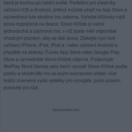
která je touhou po celém světě. Perfektní pro vlastníky
zařízení iOS a Android, jelikož můžete přejít na App Store a
vyzvednout tuto skvělou hru zdarma. Vyřešte křížovky najít
slova rozptýlená na desce.
Slovo Křížek
je velmi
jednoduchá a zajímavá hra, v níž byste měli odpovídat
vhodným písmem, aby se dali slova. Získejte nyní své
zařízení iPhone, iPad, iPod a / nebo zařízení Android a
přejděte na stránky iTunes App Store nebo Google Play
Store a vyzvedněte Slovo Křížek zdarma. Podporujte
WePlay Word Games jako herní vývojář Slovo Křížek podle
podílu a ohodnoťte hru se svým seznamem přátel, více
hráčů znamená vyšší výdělky pro vývojáře, proto prosím,
pomozte jim růst.
Sponsored Links