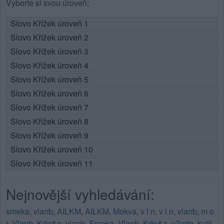
Vyberte si svou úroveň:
Slovo Křížek úroveň 1
Slovo Křížek úroveň 2
Slovo Křížek úroveň 3
Slovo Křížek úroveň 4
Slovo Křížek úroveň 5
Slovo Křížek úroveň 6
Slovo Křížek úroveň 7
Slovo Křížek úroveň 8
Slovo Křížek úroveň 9
Slovo Křížek úroveň 10
Slovo Křížek úroveň 11
Nejnovější vyhledávání:
smeka
,
vlanb
,
AILKM
,
AILKM
,
Mokva
,
v l n
,
v l n
,
vlanb
,
m o
r
,
Vlanb
,
Kdo&a
,
vlanb
,
Smeka
,
Vlanb
,
Kdo&a
,
v?nde
,
kutil
,