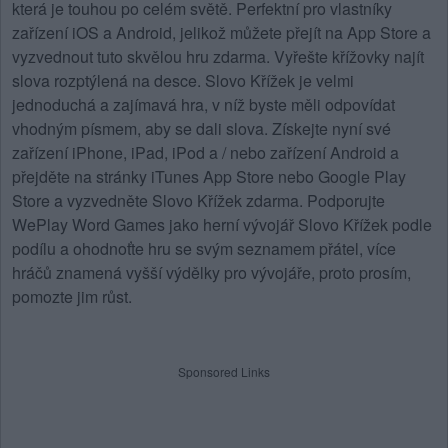
která je touhou po celém světě. Perfektní pro vlastníky
zařízení iOS a Android, jelikož můžete přejít na App Store a
vyzvednout tuto skvělou hru zdarma. Vyřešte křížovky najít
slova rozptýlená na desce.
Slovo Křížek
je velmi
jednoduchá a zajímavá hra, v níž byste měli odpovídat
vhodným písmem, aby se dali slova. Získejte nyní své
zařízení iPhone, iPad, iPod a / nebo zařízení Android a
přejděte na stránky iTunes App Store nebo Google Play
Store a vyzvedněte Slovo Křížek zdarma. Podporujte
WePlay Word Games jako herní vývojář Slovo Křížek podle
podílu a ohodnoťte hru se svým seznamem přátel, více
hráčů znamená vyšší výdělky pro vývojáře, proto prosím,
pomozte jim růst.
Sponsored Links