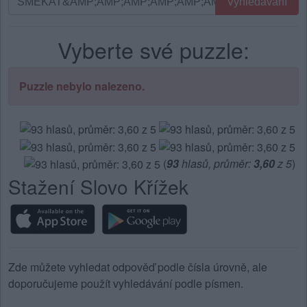
Vyhledávání
podle
písmen.
Vyberte své puzzle:
Zadejte
všechny
písmena
Puzzle nebylo nalezeno.
z
puzzle:
(
93
hlasů, průměr:
3,60
z 5
)
Stažení Slovo Křížek
Zde můžete vyhledat odpověď podle čísla úrovně, ale
doporučujeme použít vyhledávání podle písmen.