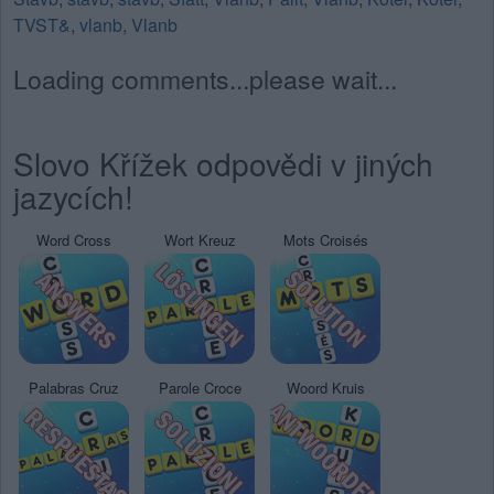
TVST&
,
vlanb
,
Vlanb
Loading comments...please wait...
Slovo Křížek odpovědi v jiných
jazycích!
Word Cross
Wort Kreuz
Mots Croisés
Palabras Cruz
Parole Croce
Woord Kruis