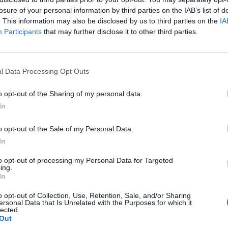
losure of your personal information by third parties on the IAB’s list of
Vyberte své puzzle:
. This information may also be disclosed by us to third parties on the
IA
Participants
that may further disclose it to other third parties.
l Data Processing Opt Outs
o opt-out of the Sharing of my personal data.
In
o opt-out of the Sale of my Personal Data.
In
to opt-out of processing my Personal Data for Targeted
ing.
rovně, ale doporučujeme použít vyhledávání podle písmen.
In
o opt-out of Collection, Use, Retention, Sale, and/or Sharing
ersonal Data that Is Unrelated with the Purposes for which it
lected.
Out