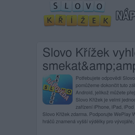
Slovo Křížek vyh
smekat&amp;am
Potřebujete
odpovědi Slovo
pomůžeme dokončit tuto zába
Android, jelikož můžete pře
Slovo Křížek
je velmi jedno
zařízení iPhone, iPad, iPod
Slovo Křížek zdarma. Podporujte WePlay Wo
hráčů znamená vyšší výdělky pro vývojáře, 