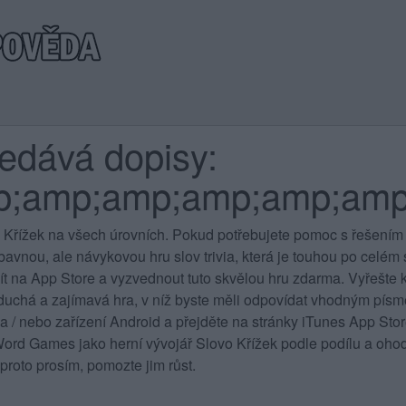
ledává dopisy:
p;amp;amp;amp;amp;amp
 Křížek na všech úrovních
. Pokud potřebujete pomoc s řešením 
vnou, ale návykovou hru slov trivia, která je touhou po celém sv
jít na App Store a vyzvednout tuto skvělou hru zdarma. Vyřešte k
duchá a zajímavá hra, v níž byste měli odpovídat vhodným písme
 a / nebo zařízení Android a přejděte na stránky iTunes App St
rd Games jako herní vývojář Slovo Křížek podle podílu a ohod
proto prosím, pomozte jim růst.