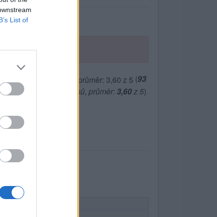
 downstream
B’s List of
(
93
hlasů, průměr:
3,60
z 5
)