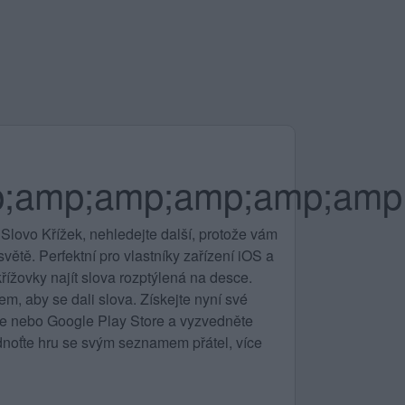
;amp;amp;amp;amp;amp
Slovo Křížek, nehledejte další, protože vám
ětě. Perfektní pro vlastníky zařízení iOS a
řížovky najít slova rozptýlená na desce.
m, aby se dali slova. Získejte nyní své
ore nebo Google Play Store a vyzvedněte
noťte hru se svým seznamem přátel, více