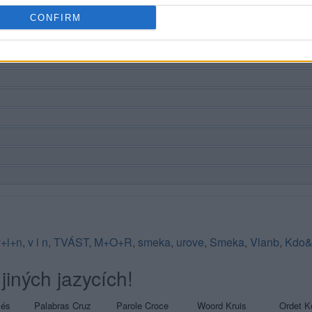
CONFIRM
v+l+n
,
v l n
,
TVÁST
,
M+O+R
,
smeka
,
urove
,
Smeka
,
Vlanb
,
Kdo
jiných jazycích!
sés
Palabras Cruz
Parole Croce
Woord Kruis
Ordet K