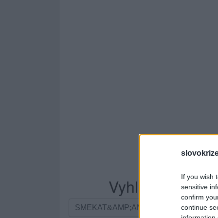
slovokriz
If you wish 
Vyhledávání po
sensitive in
confirm you
Vyhledávání
continue se
podle
information 