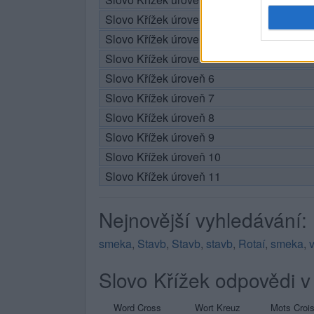
Slovo Křížek úroveň 3
Slovo Křížek úroveň 4
Slovo Křížek úroveň 5
Slovo Křížek úroveň 6
Slovo Křížek úroveň 7
Slovo Křížek úroveň 8
Slovo Křížek úroveň 9
Slovo Křížek úroveň 10
Slovo Křížek úroveň 11
Nejnovější vyhledávání:
smeka
,
Stavb
,
Stavb
,
stavb
,
Rotaí
,
smeka
,
Slovo Křížek odpovědi v 
Word Cross
Wort Kreuz
Mots Croi