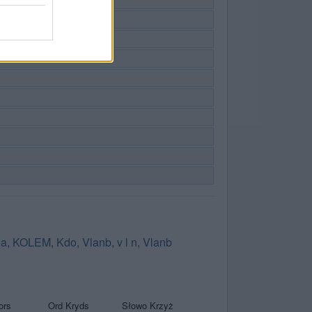
&a
,
KOLEM
,
Kdo
,
Vlanb
,
v l n
,
Vlanb
ors
Ord Kryds
Słowo Krzyż