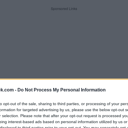
Sponsored Links
ek.com -
Do Not Process My Personal Information
to opt-out of the sale, sharing to third parties, or processing of your per
dle písmen. Zadejte všechny pí
formation for targeted advertising by us, please use the below opt-out s
r selection. Please note that after your opt-out request is processed y
eing interest-based ads based on personal information utilized by us or
disclosed to third parties prior to your opt-out. You may separately opt-