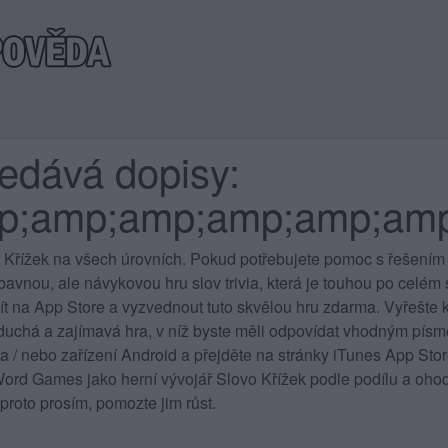
ledává dopisy:
p;amp;amp;amp;amp;am
 Křížek na všech úrovních
. Pokud potřebujete pomoc s řešením 
vnou, ale návykovou hru slov trivia, která je touhou po celém sv
jít na App Store a vyzvednout tuto skvělou hru zdarma. Vyřešte k
duchá a zajímavá hra, v níž byste měli odpovídat vhodným písme
 a / nebo zařízení Android a přejděte na stránky iTunes App St
rd Games jako herní vývojář Slovo Křížek podle podílu a ohod
proto prosím, pomozte jim růst.