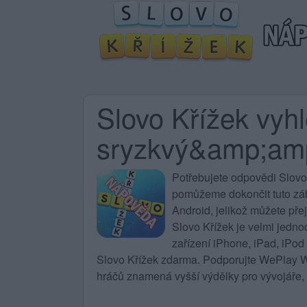
Slovo Křížek vyh
sryzkvý&amp;am
Potřebujete
odpovědi Slovo
pomůžeme dokončit tuto zába
Android, jelikož můžete pře
Slovo Křížek
je velmi jedno
zařízení iPhone, iPad, iPod
Slovo Křížek zdarma. Podporujte WePlay Wo
hráčů znamená vyšší výdělky pro vývojáře, 