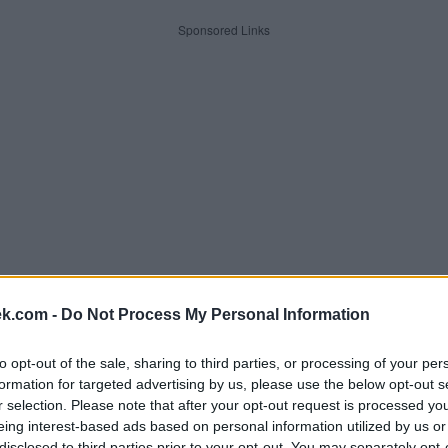
Sponsored Links
ek.com -
Do Not Process My Personal Information
to opt-out of the sale, sharing to third parties, or processing of your per
dle písmen. Zadejte všechny pí
formation for targeted advertising by us, please use the below opt-out s
r selection. Please note that after your opt-out request is processed y
eing interest-based ads based on personal information utilized by us or
disclosed to third parties prior to your opt-out. You may separately opt-