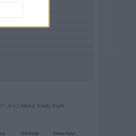
b**
,
m o r
,
kdo&a
,
Vlanb
,
Sryzk
ors
Ord Kryds
Słowo Krzyż