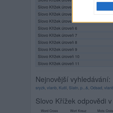
Slovo Křížek úroveň 3
Slovo Křížek úroveň 4
Slovo Křížek úroveň 5
Slovo Křížek úroveň 6
Slovo Křížek úroveň 7
Slovo Křížek úroveň 8
Slovo Křížek úroveň 9
Slovo Křížek úroveň 10
Slovo Křížek úroveň 11
Nejnovější vyhledávání:
sryzk
,
vlanb
,
Kutil
,
Slatn
,
p...&
,
Odsad
,
vlan
Slovo Křížek odpovědi v 
Word Cross
Wort Kreuz
Mots Croi