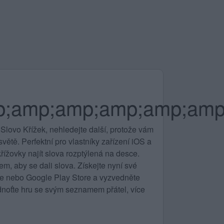
p;amp;amp;amp;amp;am
Slovo Křížek, nehledejte další, protože vám
ětě. Perfektní pro vlastníky zařízení iOS a
řížovky najít slova rozptýlená na desce.
m, aby se dali slova. Získejte nyní své
ore nebo Google Play Store a vyzvedněte
noťte hru se svým seznamem přátel, více