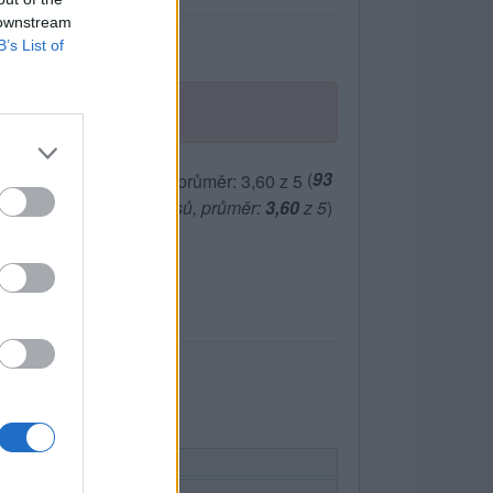
 downstream
B’s List of
(
93
hlasů, průměr:
3,60
z 5
)