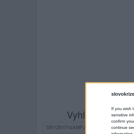
slovokriz
If you wish 
Vyhledávání po
sensitive in
confirm you
Vyhledávání
continue se
podle
information 