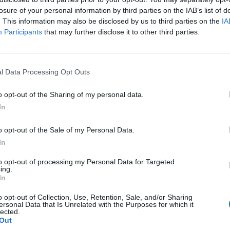
losure of your personal information by third parties on the IAB’s list of
Vyberte své puzzle:
. This information may also be disclosed by us to third parties on the
IA
Participants
that may further disclose it to other third parties.
l Data Processing Opt Outs
o opt-out of the Sharing of my personal data.
In
o opt-out of the Sale of my Personal Data.
In
to opt-out of processing my Personal Data for Targeted
ing.
rovně, ale doporučujeme použít vyhledávání podle písmen.
In
o opt-out of Collection, Use, Retention, Sale, and/or Sharing
ersonal Data that Is Unrelated with the Purposes for which it
lected.
Out