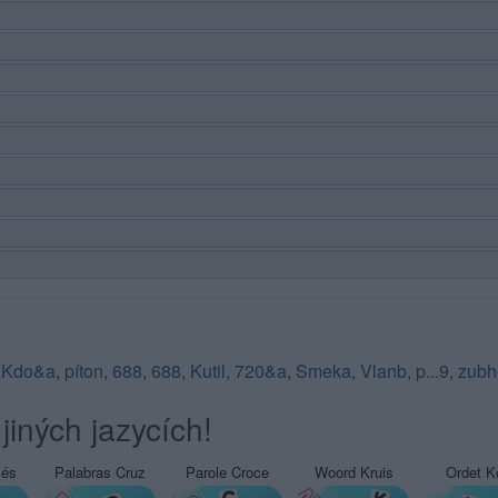
,
Kdo&a
,
píton
,
688
,
688
,
Kutil
,
720&a
,
Smeka
,
Vlanb
,
p...9
,
zubh
jiných jazycích!
sés
Palabras Cruz
Parole Croce
Woord Kruis
Ordet K