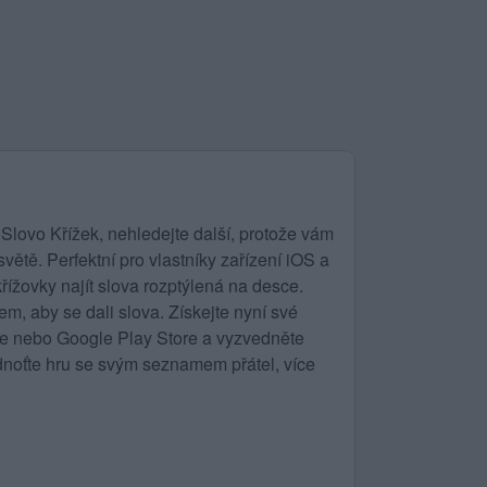
Slovo Křížek, nehledejte další, protože vám
ětě. Perfektní pro vlastníky zařízení iOS a
řížovky najít slova rozptýlená na desce.
m, aby se dali slova. Získejte nyní své
ore nebo Google Play Store a vyzvedněte
noťte hru se svým seznamem přátel, více