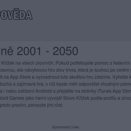
vně 2001 - 2050
 Křížek na všech úrovních
. Pokud potřebujete pomoc s řešením 
vnou, ale návykovou hru slov trivia, která je touhou po celém sv
jít na App Store a vyzvednout tuto skvělou hru zdarma. Vyřešte k
duchá a zajímavá hra, v níž byste měli odpovídat vhodným písme
 a / nebo zařízení Android a přejděte na stránky iTunes App St
rd Games jako herní vývojář Slovo Křížek podle podílu a ohod
proto prosím, pomozte jim růst.
Sponsored Links