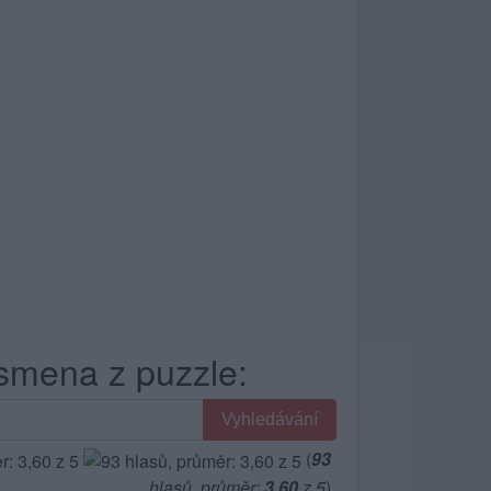
smena z puzzle:
Vyhledávání
(
93
hlasů, průměr:
3,60
z 5
)