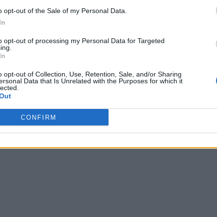
o opt-out of the Sale of my Personal Data.
In
Sponsored Links
to opt-out of processing my Personal Data for Targeted
ing.
In
o opt-out of Collection, Use, Retention, Sale, and/or Sharing
ersonal Data that Is Unrelated with the Purposes for which it
lected.
Out
CONFIRM