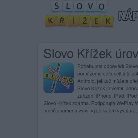
Slovo Křížek úro
Potřebujete
odpovědi Slovo
pomůžeme dokončit tuto zába
Android, jelikož můžete pře
Slovo Křížek
je velmi jedno
zařízení iPhone, iPad, iPod
Slovo Křížek zdarma. Podporujte WePlay Wo
hráčů znamená vyšší výdělky pro vývojáře, 