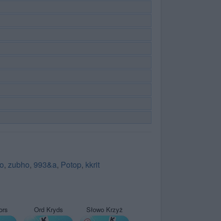
o
,
zubho
,
993&a
,
Potop
,
kkrit
ors
Ord Kryds
Słowo Krzyż