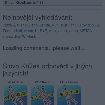
Slovo Křížek úroveň 11
Nejnovější vyhledávání:
720%&
,
Vlanb
,
vlanb
,
věnde
,
Kutil
,
Kutil
,
chvil
,
Povid
,
p...&
,
Žodol
,
chvil
,
vlanb
,
U+P+E
,
v l n
,
vlanb
,
vlanb
,
METAN
,
vlanb
,
dva+W
,
vlanb
Loading comments...please wait...
Slovo Křížek odpovědi v jiných
jazycích!
Word Cross
Wort Kreuz
Mots Croisés