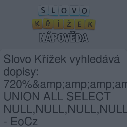
Slovo Křížek vyhledává
dopisy:
720%&amp;amp;amp;am
UNION ALL SELECT
NULL,NULL,NULL,NULL
- EoCz