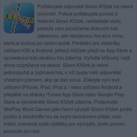
Potřebujete
odpovědi Slovo Křížek na všech
úrovních
. Pokud potřebujete pomoc s
řešením Slovo Křížek, nehledejte další,
protože vám pomůžeme dokončit tuto
zábavnou, ale návykovou hru slov trivia,
která je touhou po celém světě. Perfektní pro vlastníky
zařízení iOS a Android, jelikož můžete přejít na App Store a
vyzvednout tuto skvělou hru zdarma. Vyřešte křížovky najít
slova rozptýlená na desce.
Slovo Křížek
je velmi
jednoduchá a zajímavá hra, v níž byste měli odpovídat
vhodným písmem, aby se dali slova. Získejte nyní své
zařízení iPhone, iPad, iPod a / nebo zařízení Android a
přejděte na stránky iTunes App Store nebo Google Play
Store a vyzvedněte Slovo Křížek zdarma. Podporujte
WePlay Word Games jako herní vývojář Slovo Křížek podle
podílu a ohodnoťte hru se svým seznamem přátel, více
hráčů znamená vyšší výdělky pro vývojáře, proto prosím,
pomozte jim růst.