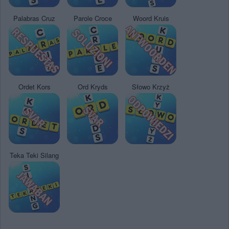
Palabras Cruz
Parole Croce
Woord Kruis
Ordet Kors
Ord Kryds
Słowo Krzyż
Teka Teki Silang