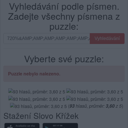
Vyhledávání podle písmen.
Zadejte všechny písmena z
puzzle:
Vyhledávání
Vyhledávání
podle
písmen.
Vyberte své puzzle:
Zadejte
všechny
písmena
Puzzle nebylo nalezeno.
z
puzzle:
(
93
hlasů, průměr:
3,60
z 5
)
Stažení Slovo Křížek