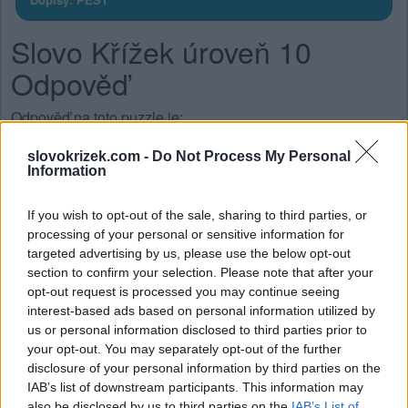
Slovo Křížek úroveň 10
Odpověď
Odpověď na toto puzzle je:
slovokrizek.com -
Do Not Process My Personal
T
E
P
Information
S
E
T
If you wish to opt-out of the sale, sharing to third parties, or
P
E
S
processing of your personal or sensitive information for
S
T
E
P
targeted advertising by us, please use the below opt-out
section to confirm your selection. Please note that after your
opt-out request is processed you may continue seeing
VYHLEDEJTE DALŠÍ
interest-based ads based on personal information utilized by
us or personal information disclosed to third parties prior to
ODPOVĚDI
your opt-out. You may separately opt-out of the further
disclosure of your personal information by third parties on the
IAB’s list of downstream participants. This information may
also be disclosed by us to third parties on the
IAB’s List of