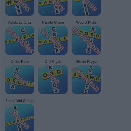
Palabras Cruz
Parole Croce
Woord Kruis
Ordet Kors
Ord Kryds
Słowo Krzyż
Teka Teki Silang