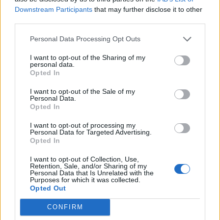
Downstream Participants
that may further disclose it to other
(
93
hlasů, průměr:
3,60
z 5
)
third parties.
Stažení Slovo Křížek
Personal Data Processing Opt Outs
I want to opt-out of the Sharing of my
personal data.
Opted In
Zde můžete vyhledat odpověď podle čísla úrovně, ale
I want to opt-out of the Sale of my
Personal Data.
doporučujeme použít vyhledávání podle písmen.
Opted In
Vyberte si svou úroveň:
I want to opt-out of processing my
Personal Data for Targeted Advertising.
Opted In
Slovo Křížek úroveň 5
Slovo Křížek úroveň 6
I want to opt-out of Collection, Use,
Retention, Sale, and/or Sharing of my
Slovo Křížek úroveň 7
Personal Data that Is Unrelated with the
Purposes for which it was collected.
Slovo Křížek úroveň 8
Opted Out
Slovo Křížek úroveň 9
CONFIRM
Slovo Křížek úroveň 10