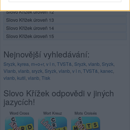
Slovo Křížek úroveň 11
Slovo Křížek úroveň 12
Slovo Křížek úroveň 13
Slovo Křížek úroveň 14
Slovo Křížek úroveň 15
Nejnovější vyhledávání:
Sryzk
,
kyrea
,
m+o+r
,
v l n
,
TVST&
,
Sryzk
,
vlanb
,
Sryzk
,
Vlanb
,
vlanb
,
sryzk
,
Sryzk
,
vlanb
,
v l n
,
TVST&
,
kanec
,
vlanb
,
kutil
,
vlanb
,
Tisk
Slovo Křížek odpovědi v jiných
jazycích!
Word Cross
Wort Kreuz
Mots Croisés