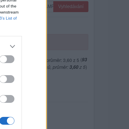
 personal
out of the
Vyhledávání
 downstream
B’s List of
(
93
hlasů, průměr:
3,60
z 5
)