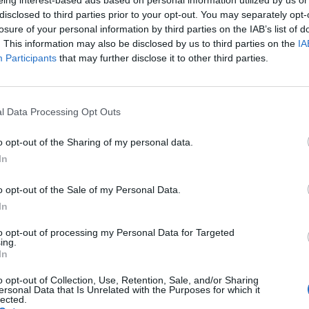
eing interest-based ads based on personal information utilized by us or
disclosed to third parties prior to your opt-out. You may separately opt-
losure of your personal information by third parties on the IAB’s list of
. This information may also be disclosed by us to third parties on the
IA
Vyberte své puzzle:
Participants
that may further disclose it to other third parties.
l Data Processing Opt Outs
o opt-out of the Sharing of my personal data.
In
o opt-out of the Sale of my Personal Data.
In
to opt-out of processing my Personal Data for Targeted
ing.
In
rovně, ale doporučujeme použít vyhledávání podle písmen.
o opt-out of Collection, Use, Retention, Sale, and/or Sharing
ersonal Data that Is Unrelated with the Purposes for which it
lected.