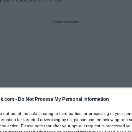
Sponsored Links
ek.com -
Do Not Process My Personal Information
to opt-out of the sale, sharing to third parties, or processing of your per
formation for targeted advertising by us, please use the below opt-out s
dle písmen. Zadejte všechny pí
r selection. Please note that after your opt-out request is processed y