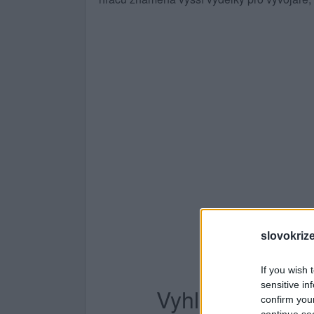
slovokriz
If you wish 
sensitive in
Vyhledávání po
confirm you