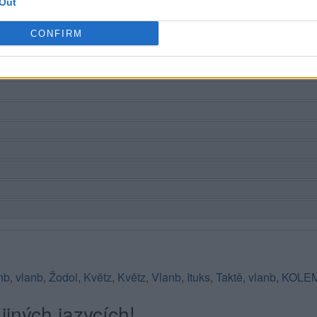
Out
CONFIRM
nb
,
vlanb
,
Žodol
,
Květz
,
Květz
,
Vlanb
,
Ituks
,
Taktě
,
vlanb
,
KOLE
jiných jazycích!