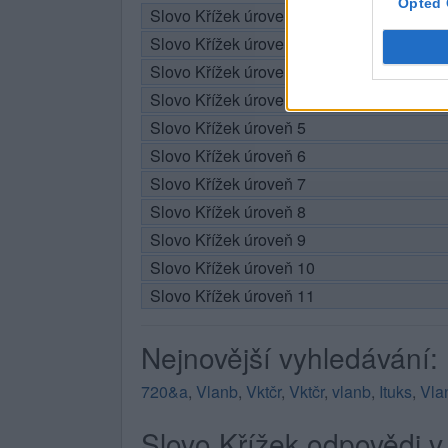
Opted 
Slovo Křížek úroveň 1
Slovo Křížek úroveň 2
Slovo Křížek úroveň 3
Slovo Křížek úroveň 4
Slovo Křížek úroveň 5
Slovo Křížek úroveň 6
Slovo Křížek úroveň 7
Slovo Křížek úroveň 8
Slovo Křížek úroveň 9
Slovo Křížek úroveň 10
Slovo Křížek úroveň 11
Nejnovější vyhledávání:
720&a
,
Vlanb
,
Vktčr
,
Vktčr
,
vlanb
,
Ituks
,
Vla
Slovo Křížek odpovědi v 