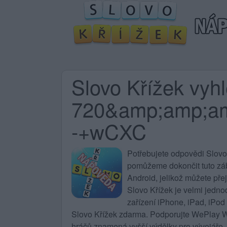
Slovo Křížek vyh
720&amp;amp;a
-+wCXC
Potřebujete
odpovědi Slovo
pomůžeme dokončit tuto zába
Android, jelikož můžete pře
Slovo Křížek
je velmi jedno
zařízení iPhone, iPad, iPod
Slovo Křížek zdarma. Podporujte WePlay Wo
hráčů znamená vyšší výdělky pro vývojáře, 