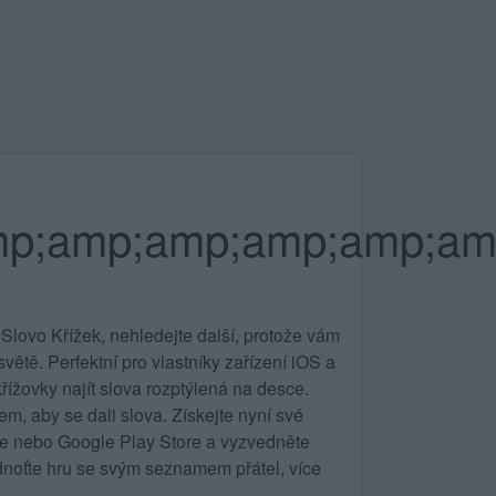
mp;amp;amp;amp;amp;am
Slovo Křížek, nehledejte další, protože vám
ětě. Perfektní pro vlastníky zařízení iOS a
řížovky najít slova rozptýlená na desce.
m, aby se dali slova. Získejte nyní své
ore nebo Google Play Store a vyzvedněte
noťte hru se svým seznamem přátel, více