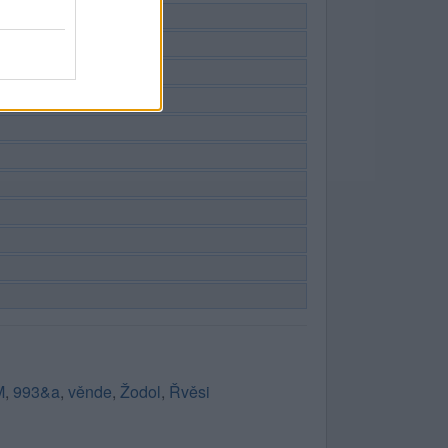
M
,
993&a
,
věnde
,
Žodol
,
Řvěsi