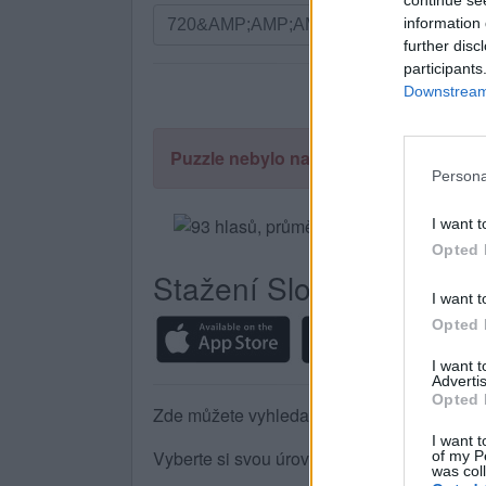
continue se
Vyhledávání
information 
podle
further disc
písmen.
participants
Zadejte
Downstream 
všechny
písmena
Puzzle nebylo nalezeno.
z
Persona
puzzle:
I want t
Opted 
Stažení Slovo Křížek
I want t
Opted 
I want 
Advertis
Opted 
Zde můžete vyhledat odpověď podle čísla ú
I want t
Vyberte si svou úroveň:
of my P
was col