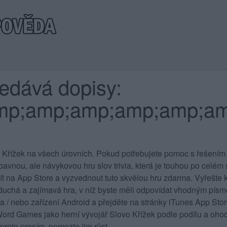
ledává dopisy:
mp;amp;amp;amp;amp;a
 Křížek na všech úrovních
. Pokud potřebujete pomoc s řešením 
vnou, ale návykovou hru slov trivia, která je touhou po celém sv
jít na App Store a vyzvednout tuto skvělou hru zdarma. Vyřešte k
duchá a zajímavá hra, v níž byste měli odpovídat vhodným písme
 a / nebo zařízení Android a přejděte na stránky iTunes App St
rd Games jako herní vývojář Slovo Křížek podle podílu a ohod
proto prosím, pomozte jim růst.