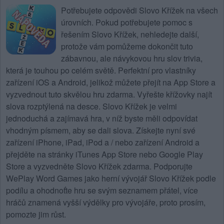
Potřebujete
odpovědi Slovo Křížek na všech
úrovních
. Pokud potřebujete pomoc s
řešením Slovo Křížek, nehledejte další,
protože vám pomůžeme dokončit tuto
zábavnou, ale návykovou hru slov trivia,
která je touhou po celém světě. Perfektní pro vlastníky
zařízení iOS a Android, jelikož můžete přejít na App Store a
vyzvednout tuto skvělou hru zdarma. Vyřešte křížovky najít
slova rozptýlená na desce.
Slovo Křížek
je velmi
jednoduchá a zajímavá hra, v níž byste měli odpovídat
vhodným písmem, aby se dali slova. Získejte nyní své
zařízení iPhone, iPad, iPod a / nebo zařízení Android a
přejděte na stránky iTunes App Store nebo Google Play
Store a vyzvedněte Slovo Křížek zdarma. Podporujte
WePlay Word Games jako herní vývojář Slovo Křížek podle
podílu a ohodnoťte hru se svým seznamem přátel, více
hráčů znamená vyšší výdělky pro vývojáře, proto prosím,
pomozte jim růst.