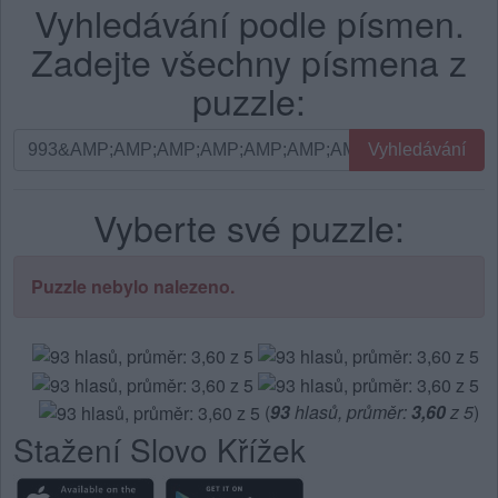
Vyhledávání podle písmen.
Zadejte všechny písmena z
puzzle:
Vyhledávání
Vyhledávání
podle
písmen.
Vyberte své puzzle:
Zadejte
všechny
písmena
Puzzle nebylo nalezeno.
z
puzzle:
(
93
hlasů, průměr:
3,60
z 5
)
Stažení Slovo Křížek