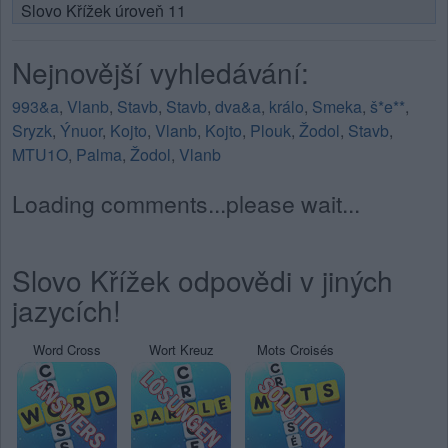
Slovo Křížek úroveň 11
Nejnovější vyhledávání:
993&a
,
Vlanb
,
Stavb
,
Stavb
,
dva&a
,
králo
,
Smeka
,
š*e**
,
Sryzk
,
Ýnuor
,
Kojto
,
Vlanb
,
Kojto
,
Plouk
,
Žodol
,
Stavb
,
MTU1O
,
Palma
,
Žodol
,
Vlanb
Loading comments...please wait...
Slovo Křížek odpovědi v jiných
jazycích!
Word Cross
Wort Kreuz
Mots Croisés