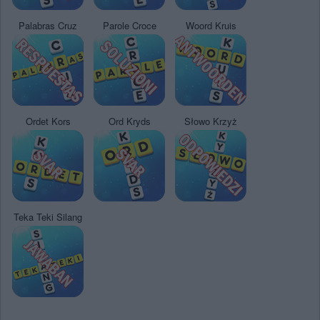
Palabras Cruz
Parole Croce
Woord Kruis
Ordet Kors
Ord Kryds
Słowo Krzyż
Teka Teki Silang