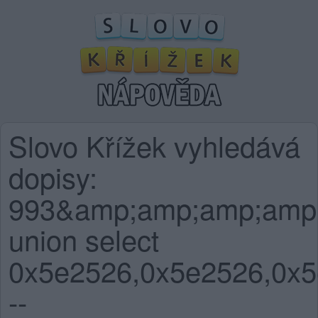
Slovo Křížek vyhledává
dopisy:
993&amp;amp;amp;amp
union select
0x5e2526,0x5e2526,0x5
--