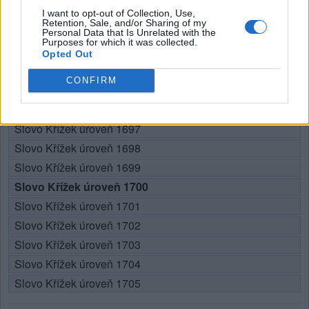
I want to opt-out of Collection, Use,
Zde můžete vyhledat odpověď podle čísla úrovně, ale
Retention, Sale, and/or Sharing of my
doporučujeme použít vyhledávání podle písmen.
Personal Data that Is Unrelated with the
Purposes for which it was collected.
Opted Out
Vyberte si svou úroveň:
CONFIRM
Slovo Křížek úroveň 1695
Slovo Křížek úroveň 1696
Slovo Křížek úroveň 1697
Slovo Křížek úroveň 1698
Slovo Křížek úroveň 1699
Slovo Křížek úroveň 1700
Slovo Křížek úroveň 1701
Slovo Křížek úroveň 1702
Slovo Křížek úroveň 1703
Slovo Křížek úroveň 1704
Slovo Křížek úroveň 1705