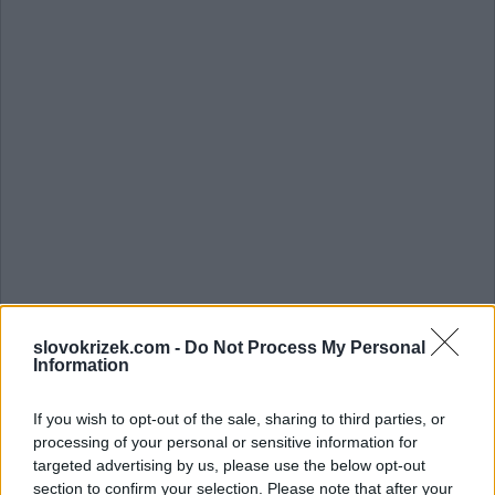
Vyhledávání podle písmen.
Zadejte všechny písmena z
slovokrizek.com -
Do Not Process My Personal
Information
puzzle:
If you wish to opt-out of the sale, sharing to third parties, or
Vyhledávání
processing of your personal or sensitive information for
Vyhledávání
podle
targeted advertising by us, please use the below opt-out
section to confirm your selection. Please note that after your
písmen.