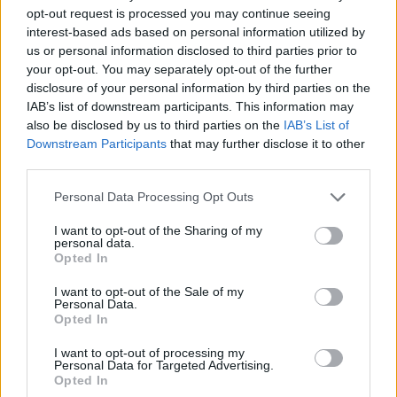
Vyberte své puzzle:
opt-out request is processed you may continue seeing
Zadejte
interest-based ads based on personal information utilized by
všechny
us or personal information disclosed to third parties prior to
písmena
úroveň 1053
your opt-out. You may separately opt-out of the further
z
Dopisy: SÁTMKE Slova: 6
disclosure of your personal information by third parties on the
puzzle:
IAB’s list of downstream participants. This information may
úroveň 1305
also be disclosed by us to third parties on the
IAB’s List of
Dopisy: SKAMTE Slova: 7
Downstream Participants
that may further disclose it to other
third parties.
úroveň 1700
Dopisy: EŠMTKA Slova: 12
Personal Data Processing Opt Outs
I want to opt-out of the Sharing of my
personal data.
Opted In
(
93
hlasů, průměr:
3,60
z 5
)
I want to opt-out of the Sale of my
Personal Data.
Stažení Slovo Křížek
Opted In
I want to opt-out of processing my
Personal Data for Targeted Advertising.
Opted In