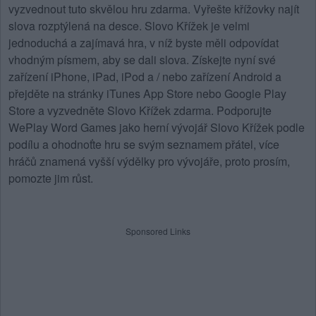
vyzvednout tuto skvělou hru zdarma. Vyřešte křížovky najít
slova rozptýlená na desce.
Slovo Křížek
je velmi
jednoduchá a zajímavá hra, v níž byste měli odpovídat
vhodným písmem, aby se dali slova. Získejte nyní své
zařízení iPhone, iPad, iPod a / nebo zařízení Android a
přejděte na stránky iTunes App Store nebo Google Play
Store a vyzvedněte Slovo Křížek zdarma. Podporujte
WePlay Word Games jako herní vývojář Slovo Křížek podle
podílu a ohodnoťte hru se svým seznamem přátel, více
hráčů znamená vyšší výdělky pro vývojáře, proto prosím,
pomozte jim růst.
Sponsored Links