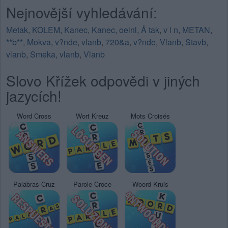
Nejnovější vyhledávání:
Metak
,
KOLEM
,
Kanec
,
Kanec
,
oeinl
,
Å tak
,
v l n
,
METAN
,
**b**
,
Mokva
,
v?nde
,
vlanb
,
720&a
,
v?nde
,
Vlanb
,
Stavb
,
vlanb
,
Smeka
,
vlanb
,
Vlanb
Slovo Křížek odpovědi v jiných
jazycích!
Word Cross
Wort Kreuz
Mots Croisés
Palabras Cruz
Parole Croce
Woord Kruis