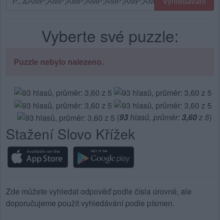
Vyhledávání
podle
písmen.
Vyberte své puzzle:
Zadejte
všechny
písmena
Puzzle nebylo nalezeno.
z
puzzle:
(
93
hlasů, průměr:
3,60
z 5
)
Stažení Slovo Křížek
Zde můžete vyhledat odpověď podle čísla úrovně, ale
doporučujeme použít vyhledávání podle písmen.