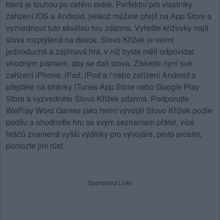
která je touhou po celém světě. Perfektní pro vlastníky
zařízení iOS a Android, jelikož můžete přejít na App Store a
vyzvednout tuto skvělou hru zdarma. Vyřešte křížovky najít
slova rozptýlená na desce.
Slovo Křížek
je velmi
jednoduchá a zajímavá hra, v níž byste měli odpovídat
vhodným písmem, aby se dali slova. Získejte nyní své
zařízení iPhone, iPad, iPod a / nebo zařízení Android a
přejděte na stránky iTunes App Store nebo Google Play
Store a vyzvedněte Slovo Křížek zdarma. Podporujte
WePlay Word Games jako herní vývojář Slovo Křížek podle
podílu a ohodnoťte hru se svým seznamem přátel, více
hráčů znamená vyšší výdělky pro vývojáře, proto prosím,
pomozte jim růst.
Sponsored Links