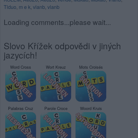
Tlduo
,
m e k
,
vlanb
,
vlanb
Loading comments...please wait...
Slovo Křížek odpovědi v jiných
jazycích!
Word Cross
Wort Kreuz
Mots Croisés
Palabras Cruz
Parole Croce
Woord Kruis