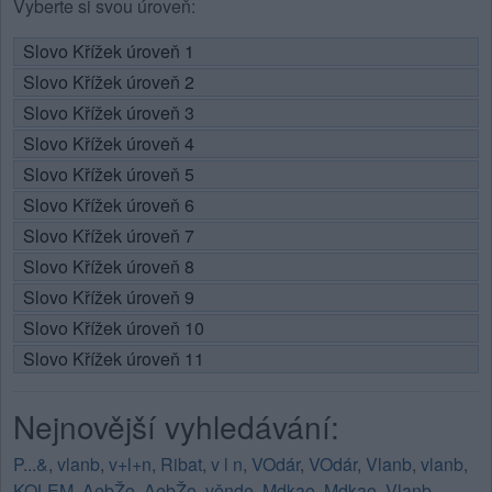
Vyberte si svou úroveň:
Slovo Křížek úroveň 1
Slovo Křížek úroveň 2
Slovo Křížek úroveň 3
Slovo Křížek úroveň 4
Slovo Křížek úroveň 5
Slovo Křížek úroveň 6
Slovo Křížek úroveň 7
Slovo Křížek úroveň 8
Slovo Křížek úroveň 9
Slovo Křížek úroveň 10
Slovo Křížek úroveň 11
Nejnovější vyhledávání:
P...&
,
vlanb
,
v+l+n
,
Ribat
,
v l n
,
VOdár
,
VOdár
,
Vlanb
,
vlanb
,
KOLEM
,
AebŽo
,
AebŽo
,
věnde
,
Mdkao
,
Mdkao
,
Vlanb
,