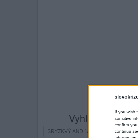
slovokriz
If you wish 
Vyhledávání po
sensitive in
confirm you
Vyhledávání
continue se
podle
information 