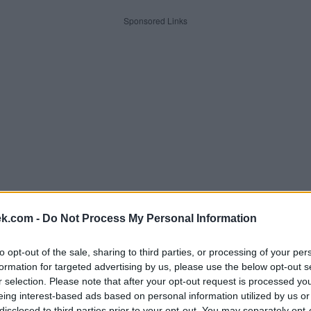
Sponsored Links
ek.com -
Do Not Process My Personal Information
to opt-out of the sale, sharing to third parties, or processing of your per
dle písmen. Zadejte všechny pí
formation for targeted advertising by us, please use the below opt-out s
r selection. Please note that after your opt-out request is processed y
eing interest-based ads based on personal information utilized by us or
disclosed to third parties prior to your opt-out. You may separately opt-