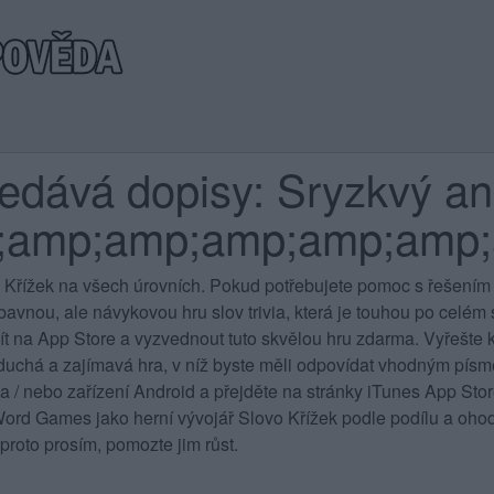
ledává dopisy: Sryzkvý a
;amp;amp;amp;amp;amp;
 Křížek na všech úrovních
. Pokud potřebujete pomoc s řešením 
vnou, ale návykovou hru slov trivia, která je touhou po celém sv
jít na App Store a vyzvednout tuto skvělou hru zdarma. Vyřešte k
duchá a zajímavá hra, v níž byste měli odpovídat vhodným písme
 a / nebo zařízení Android a přejděte na stránky iTunes App St
rd Games jako herní vývojář Slovo Křížek podle podílu a ohod
proto prosím, pomozte jim růst.