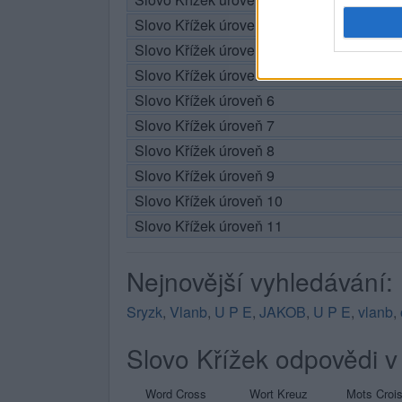
Slovo Křížek úroveň 3
Slovo Křížek úroveň 4
Slovo Křížek úroveň 5
Slovo Křížek úroveň 6
Slovo Křížek úroveň 7
Slovo Křížek úroveň 8
Slovo Křížek úroveň 9
Slovo Křížek úroveň 10
Slovo Křížek úroveň 11
Nejnovější vyhledávání:
Sryzk
,
Vlanb
,
U P E
,
JAKOB
,
U P E
,
vlanb
,
Slovo Křížek odpovědi v 
Word Cross
Wort Kreuz
Mots Croi