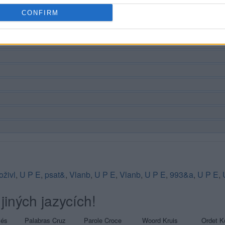
CONFIRM
oživl
,
U P E
,
psat&
,
Vlanb
,
U P E
,
Vlanb
,
U P E
,
993&a
,
U P E
,
jiných jazycích!
sés
Palabras Cruz
Parole Croce
Woord Kruis
Ordet K