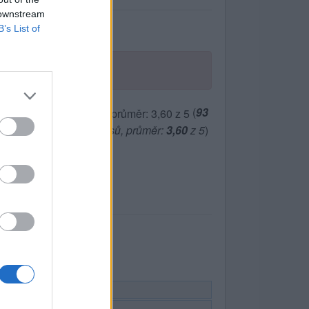
 downstream
B’s List of
(
93
hlasů, průměr:
3,60
z 5
)