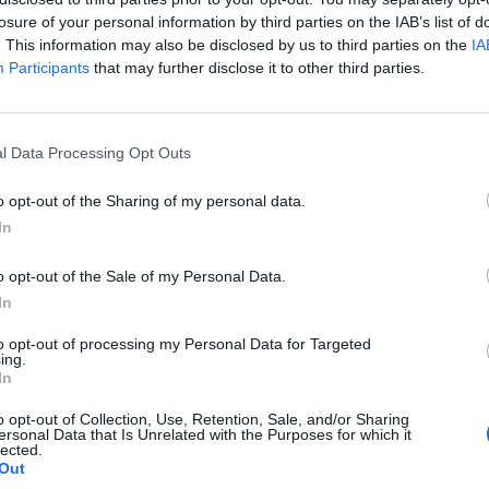
losure of your personal information by third parties on the IAB’s list of
Vyberte své puzzle:
. This information may also be disclosed by us to third parties on the
IA
Participants
that may further disclose it to other third parties.
l Data Processing Opt Outs
o opt-out of the Sharing of my personal data.
In
o opt-out of the Sale of my Personal Data.
In
to opt-out of processing my Personal Data for Targeted
ing.
rovně, ale doporučujeme použít vyhledávání podle písmen.
In
o opt-out of Collection, Use, Retention, Sale, and/or Sharing
ersonal Data that Is Unrelated with the Purposes for which it
lected.
Out