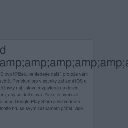
nd
amp;amp;amp;amp;amp;
Slovo Křížek, nehledejte další, protože vám
ětě. Perfektní pro vlastníky zařízení iOS a
řížovky najít slova rozptýlená na desce.
m, aby se dali slova. Získejte nyní své
ore nebo Google Play Store a vyzvedněte
noťte hru se svým seznamem přátel, více