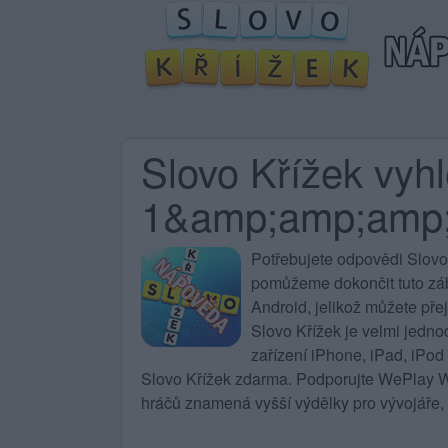
Slovo Křížek vyh
1&amp;amp;amp
Potřebujete
odpovědi Slovo
pomůžeme dokončit tuto zába
Android, jelikož můžete pře
Slovo Křížek
je velmi jedno
zařízení iPhone, iPad, iPod
Slovo Křížek zdarma. Podporujte WePlay Wo
hráčů znamená vyšší výdělky pro vývojáře, 