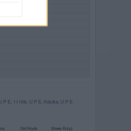
U P E
,
1119&
,
U P E
,
Kdo&a
,
U P E
ors
Ord Kryds
Słowo Krzyż