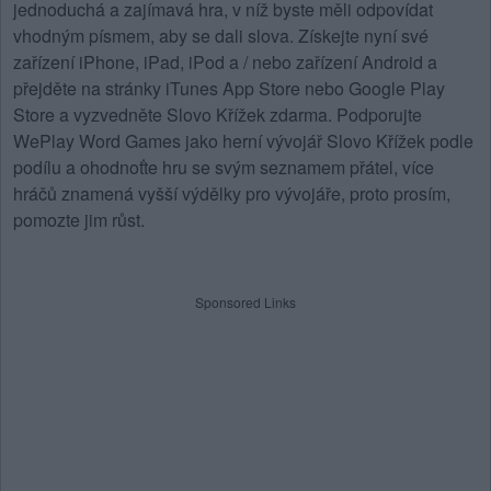
jednoduchá a zajímavá hra, v níž byste měli odpovídat
vhodným písmem, aby se dali slova. Získejte nyní své
zařízení iPhone, iPad, iPod a / nebo zařízení Android a
přejděte na stránky iTunes App Store nebo Google Play
Store a vyzvedněte Slovo Křížek zdarma. Podporujte
WePlay Word Games jako herní vývojář Slovo Křížek podle
podílu a ohodnoťte hru se svým seznamem přátel, více
hráčů znamená vyšší výdělky pro vývojáře, proto prosím,
pomozte jim růst.
Sponsored Links