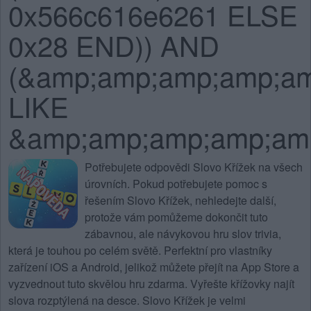
0x566c616e6261 ELSE
0x28 END)) AND
(&amp;amp;amp;amp;a
LIKE
&amp;amp;amp;amp;am
Potřebujete
odpovědi Slovo Křížek na všech
úrovních
. Pokud potřebujete pomoc s
řešením Slovo Křížek, nehledejte další,
protože vám pomůžeme dokončit tuto
zábavnou, ale návykovou hru slov trivia,
která je touhou po celém světě. Perfektní pro vlastníky
zařízení iOS a Android, jelikož můžete přejít na App Store a
vyzvednout tuto skvělou hru zdarma. Vyřešte křížovky najít
slova rozptýlená na desce.
Slovo Křížek
je velmi