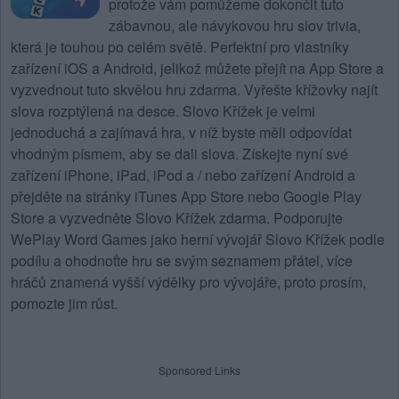
protože vám pomůžeme dokončit tuto
zábavnou, ale návykovou hru slov trivia,
která je touhou po celém světě. Perfektní pro vlastníky
zařízení iOS a Android, jelikož můžete přejít na App Store a
vyzvednout tuto skvělou hru zdarma. Vyřešte křížovky najít
slova rozptýlená na desce.
Slovo Křížek
je velmi
jednoduchá a zajímavá hra, v níž byste měli odpovídat
vhodným písmem, aby se dali slova. Získejte nyní své
zařízení iPhone, iPad, iPod a / nebo zařízení Android a
přejděte na stránky iTunes App Store nebo Google Play
Store a vyzvedněte Slovo Křížek zdarma. Podporujte
WePlay Word Games jako herní vývojář Slovo Křížek podle
podílu a ohodnoťte hru se svým seznamem přátel, více
hráčů znamená vyšší výdělky pro vývojáře, proto prosím,
pomozte jim růst.
Sponsored Links