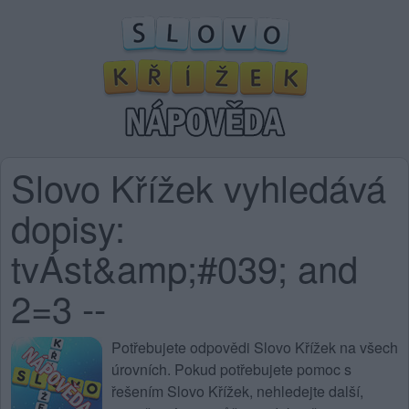
Slovo Křížek vyhledává
dopisy:
tvÁst&amp;#039; and
2=3 --
Potřebujete
odpovědi Slovo Křížek na všech
úrovních
. Pokud potřebujete pomoc s
řešením Slovo Křížek, nehledejte další,