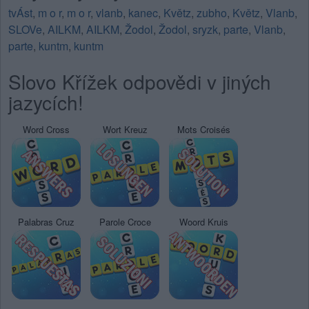
tvÁst
,
m o r
,
m o r
,
vlanb
,
kanec
,
Květz
,
zubho
,
Květz
,
Vlanb
,
SLOVe
,
AILKM
,
AILKM
,
Žodol
,
Žodol
,
sryzk
,
parte
,
Vlanb
,
parte
,
kuntm
,
kuntm
Slovo Křížek odpovědi v jiných
jazycích!
Word Cross
Wort Kreuz
Mots Croisés
Palabras Cruz
Parole Croce
Woord Kruis