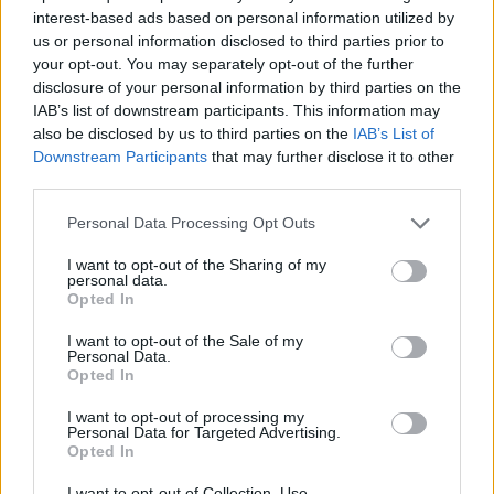
puzzle:
interest-based ads based on personal information utilized by
Vyhledávání
us or personal information disclosed to third parties prior to
Vyhledávání
your opt-out. You may separately opt-out of the further
podle
disclosure of your personal information by third parties on the
písmen.
IAB’s list of downstream participants. This information may
Vyberte své puzzle:
Zadejte
also be disclosed by us to third parties on the
IAB’s List of
všechny
Downstream Participants
that may further disclose it to other
písmena
third parties.
Puzzle nebylo nalezeno.
z
Personal Data Processing Opt Outs
puzzle:
I want to opt-out of the Sharing of my
personal data.
Opted In
(
93
hlasů, průměr:
3,60
z 5
)
Stažení Slovo Křížek
I want to opt-out of the Sale of my
Personal Data.
Opted In
I want to opt-out of processing my
Personal Data for Targeted Advertising.
Opted In
Zde můžete vyhledat odpověď podle čísla úrovně, ale
I want to opt-out of Collection, Use,