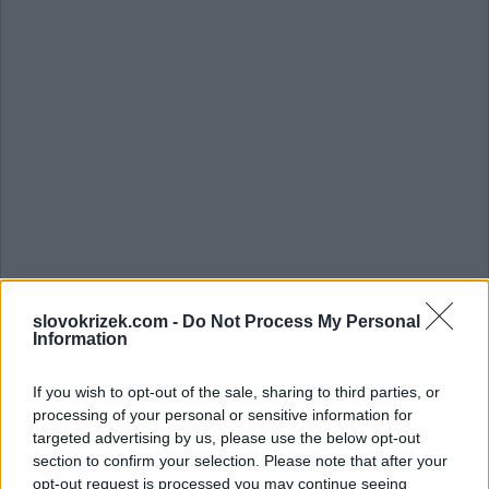
slovokrizek.com -
Do Not Process My Personal
Information
If you wish to opt-out of the sale, sharing to third parties, or
Vyhledávání podle písmen.
processing of your personal or sensitive information for
Zadejte všechny písmena z
targeted advertising by us, please use the below opt-out
section to confirm your selection. Please note that after your
opt-out request is processed you may continue seeing