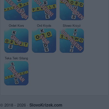
Ordet Kors
Ord Kryds
Słowo Krzyż
Teka Teki Silang
© 2018 - 2026 ·
SlovoKrizek.com