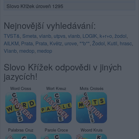
Slovo Křížek úroveň 1295
Nejnovější vyhledávání:
TVST&
,
Smeta
,
vlanb
,
utpvs
,
vlanb
,
LOGIK
,
k+r+o
,
žodol
,
AILKM
,
Prata
,
Prata
,
Květz
,
urove
,
**b**
,
Žodol
,
Kutil
,
hrasc
,
Vlanb
,
medop
,
medop
Slovo Křížek odpovědi v jiných
jazycích!
Word Cross
Wort Kreuz
Mots Croisés
Palabras Cruz
Parole Croce
Woord Kruis