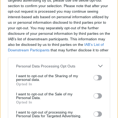
targeted advertising by us, please use the below opt-out
section to confirm your selection. Please note that after your
K
A
R
I
opt-out request is processed you may continue seeing
interest-based ads based on personal information utilized by
A
K
R
us or personal information disclosed to third parties prior to
F
I
K
your opt-out. You may separately opt-out of the further
disclosure of your personal information by third parties on the
K
R
A
IAB’s list of downstream participants. This information may
R
A
K
also be disclosed by us to third parties on the
IAB’s List of
Downstream Participants
that may further disclose it to other
third parties.
VYHLEDEJTE DALŠÍ
Personal Data Processing Opt Outs
ODPOVĚDI
I want to opt-out of the Sharing of my
personal data.
Opted In
I want to opt-out of the Sale of my
Personal Data.
(
93
hlasů, průměr:
3,60
z 5
)
Opted In
Stažení Slovo Křížek
I want to opt-out of processing my
Personal Data for Targeted Advertising.