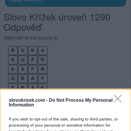
Slovo Křížek úroveň 1290
Odpověď
Odpověď na toto puzzle je:
R
U
K
A
K
U
F
R
K
A
F
R
G
R
A
F
F
R
A
K
G
R
A
F
I
K
slovokrizek.com -
Do Not Process My Personal
Information
F
I
G
U
R
A
F
I
G
U
R
K
A
If you wish to opt-out of the sale, sharing to third parties, or
processing of your personal or sensitive information for
Bonusová slova: