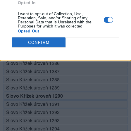
Opted In
I want to opt-out of Collection, Use,
Retention, Sale, and/or Sharing of my
Personal Data that Is Unrelated with the
Zde můžete vyhledat odpověď podle čísla úrovně, ale
Purposes for which it was collected.
doporučujeme použít vyhledávání podle písmen.
Opted Out
Vyberte si svou úroveň:
CONFIRM
Slovo Křížek úroveň 1285
Slovo Křížek úroveň 1286
Slovo Křížek úroveň 1287
Slovo Křížek úroveň 1288
Slovo Křížek úroveň 1289
Slovo Křížek úroveň 1290
Slovo Křížek úroveň 1291
Slovo Křížek úroveň 1292
Slovo Křížek úroveň 1293
Slovo Křížek úroveň 1294