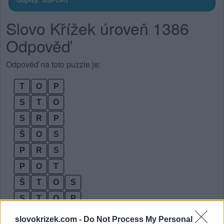
Slovo Křížek úroveň 1386
Odpověď
Odpověď na toto puzzle je:
T
O
P
S
T
O
S
R
P
Š
O
S
P
R
S
P
O
T
Š
T
O
S
S
T
O
P
Š
R
O
T
slovokrizek.com -
Do Not Process My Personal