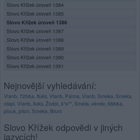
Slovo Křížek úroveň 1384
Slovo Křížek úroveň 1385
Slovo Křížek úroveň 1386
Slovo Křížek úroveň 1387
Slovo Křížek úroveň 1388
Slovo Křížek úroveň 1389
Slovo Křížek úroveň 1390
Slovo Křížek úroveň 1391
Nejnovější vyhledávání:
Vlanb
,
720&a
,
Ituks
,
Vlanb
,
Palma
,
Vlanb
,
Smeka
,
Smeka
,
otapl
,
Vlanb
,
Ituks
,
Žodol
,
š*e**
,
Smeta
,
věnde
,
688&a
,
plouk
,
píton
,
Smeka
,
Bruni
Slovo Křížek odpovědi v jiných
jazycích!