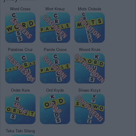
Word Cross
Wort Kreuz
Mots Croisés
Palabras Cruz
Parole Croce
Woord Kruis
Ordet Kors
Ord Kryds
Słowo Krzyż
Teka Teki Silang