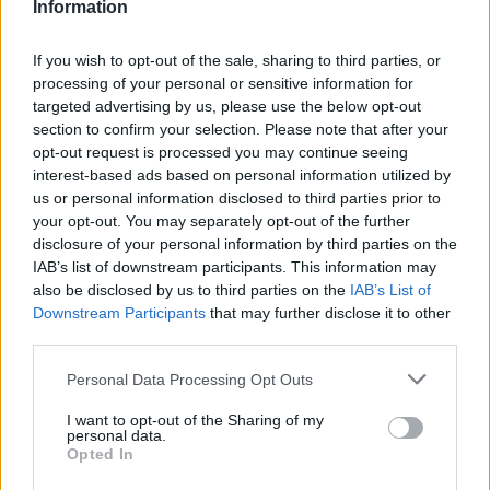
Information
R
O
Š
T
P
R
S
T
If you wish to opt-out of the sale, sharing to third parties, or
processing of your personal or sensitive information for
P
R
S
O
targeted advertising by us, please use the below opt-out
P
O
S
T
section to confirm your selection. Please note that after your
opt-out request is processed you may continue seeing
S
T
R
O
P
interest-based ads based on personal information utilized by
P
Š
T
R
O
S
us or personal information disclosed to third parties prior to
your opt-out. You may separately opt-out of the further
Bonusová slova:
disclosure of your personal information by third parties on the
IAB’s list of downstream participants. This information may
S
P
O
R
T
also be disclosed by us to third parties on the
IAB’s List of
Downstream Participants
that may further disclose it to other
S
P
O
R
third parties.
Š
P
R
T
Personal Data Processing Opt Outs
T
R
S
I want to opt-out of the Sharing of my
personal data.
VYHLEDEJTE DALŠÍ
Opted In