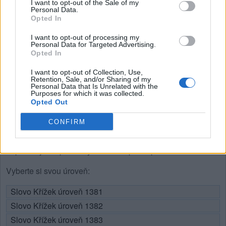
I want to opt-out of the Sale of my
ODPOVĚDI
Personal Data.
Opted In
I want to opt-out of processing my
Personal Data for Targeted Advertising.
Opted In
(
93
hlasů, průměr:
3,60
z 5
)
I want to opt-out of Collection, Use,
Stažení Slovo Křížek
Retention, Sale, and/or Sharing of my
Personal Data that Is Unrelated with the
Purposes for which it was collected.
Opted Out
CONFIRM
Zde můžete vyhledat odpověď podle čísla úrovně, ale
doporučujeme použít vyhledávání podle písmen.
Vyberte si svou úroveň:
Slovo Křížek úroveň 1381
Slovo Křížek úroveň 1382
Slovo Křížek úroveň 1383