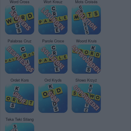
Word Cross
Wort Kreuz
Mots Croisés
Palabras Cruz
Parole Croce
Woord Kruis
Ordet Kors
Ord Kryds
Słowo Krzyż
Teka Teki Silang