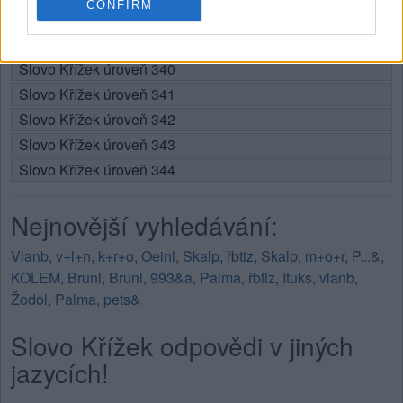
CONFIRM
Slovo Křížek úroveň 338
Slovo Křížek úroveň 339
Slovo Křížek úroveň 340
Slovo Křížek úroveň 341
Slovo Křížek úroveň 342
Slovo Křížek úroveň 343
Slovo Křížek úroveň 344
Nejnovější vyhledávání:
Vlanb
,
v+l+n
,
k+r+o
,
Oeinl
,
Skalp
,
řbtiz
,
Skalp
,
m+o+r
,
P...&
,
KOLEM
,
Bruni
,
Bruni
,
993&a
,
Palma
,
řbtiz
,
Ituks
,
vlanb
,
Žodol
,
Palma
,
pets&
Slovo Křížek odpovědi v jiných
jazycích!