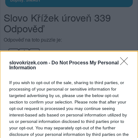
Slovo Křížek úroveň 339
Odpověď
Odpověď na toto puzzle je:
S
Í
T
slovokrizek.com -
Do Not Process My Personal
T
U
N
A
Information
S
T
Í
N
If you wish to opt-out of the sale, sharing to third parties, or
S
T
A
N
processing of your personal or sensitive information for
S
N
Í
T
targeted advertising by us, please use the below opt-out
section to confirm your selection. Please note that after your
U
S
Í
N
A
T
opt-out request is processed you may continue seeing
interest-based ads based on personal information utilized by
VYHLEDEJTE DALŠÍ
us or personal information disclosed to third parties prior to
your opt-out. You may separately opt-out of the further
ODPOVĚDI
disclosure of your personal information by third parties on the