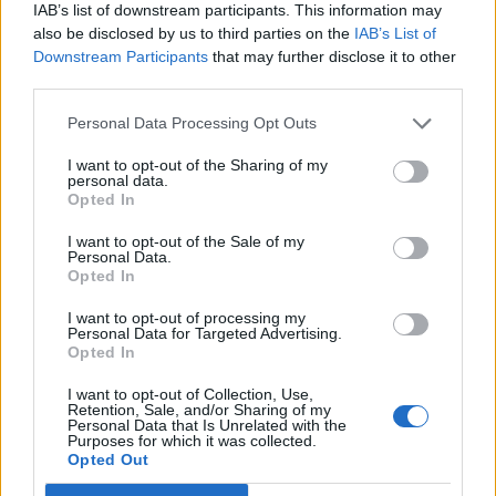
IAB’s list of downstream participants. This information may
also be disclosed by us to third parties on the
IAB’s List of
Downstream Participants
that may further disclose it to other
third parties.
(
93
hlasů, průměr:
3,60
z 5
)
Personal Data Processing Opt Outs
Stažení Slovo Křížek
I want to opt-out of the Sharing of my
personal data.
Opted In
I want to opt-out of the Sale of my
Personal Data.
Zde můžete vyhledat odpověď podle čísla úrovně, ale
Opted In
doporučujeme použít vyhledávání podle písmen.
I want to opt-out of processing my
Personal Data for Targeted Advertising.
Vyberte si svou úroveň:
Opted In
Slovo Křížek úroveň 334
I want to opt-out of Collection, Use,
Retention, Sale, and/or Sharing of my
Slovo Křížek úroveň 335
Personal Data that Is Unrelated with the
Purposes for which it was collected.
Slovo Křížek úroveň 336
Opted Out
Slovo Křížek úroveň 337