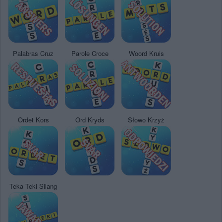
Palabras Cruz
Parole Croce
Woord Kruis
Ordet Kors
Ord Kryds
Słowo Krzyż
Teka Teki Silang