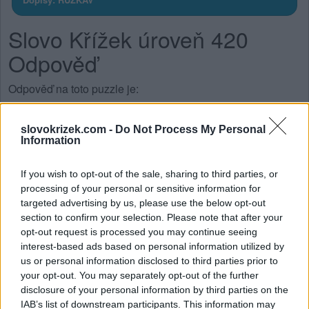
Slovo Křížek úroveň 420
Odpověď
Odpověď na toto puzzle je:
V
A
Z
slovokrizek.com -
Do Not Process My Personal
Information
V
A
K
K
A
Z
If you wish to opt-out of the sale, sharing to third parties, or
Z
V
U
K
processing of your personal or sensitive information for
targeted advertising by us, please use the below opt-out
Z
V
U
K
A
Ř
section to confirm your selection. Please note that after your
opt-out request is processed you may continue seeing
VYHLEDEJTE DALŠÍ
interest-based ads based on personal information utilized by
us or personal information disclosed to third parties prior to
your opt-out. You may separately opt-out of the further
ODPOVĚDI
disclosure of your personal information by third parties on the
IAB’s list of downstream participants. This information may