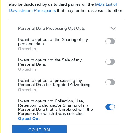
also be disclosed by us to third parties on the
IAB’s List of
Downstream Participants
that may further disclose it to other
third parties.
(
93
hlasů, průměr:
3,60
z 5
)
Stažení Slovo Křížek
Personal Data Processing Opt Outs
I want to opt-out of the Sharing of my
personal data.
Opted In
I want to opt-out of the Sale of my
Personal Data.
Zde můžete vyhledat odpověď podle čísla úrovně, ale
Opted In
doporučujeme použít vyhledávání podle písmen.
I want to opt-out of processing my
Vyberte si svou úroveň:
Personal Data for Targeted Advertising.
Opted In
Slovo Křížek úroveň 415
I want to opt-out of Collection, Use,
Slovo Křížek úroveň 416
Retention, Sale, and/or Sharing of my
Personal Data that Is Unrelated with the
Slovo Křížek úroveň 417
Purposes for which it was collected.
Opted Out
Slovo Křížek úroveň 418
Slovo Křížek úroveň 419
CONFIRM