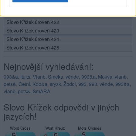
Slovo Křížek úroveň 420
Slovo Křížek úroveň 421
Slovo Křížek úroveň 422
Slovo Křížek úroveň 423
Slovo Křížek úroveň 424
Slovo Křížek úroveň 425
Nejnovější vyhledávání:
993&a
,
Ituks
,
Vlanb
,
Smeka
,
věnde
,
993&a
,
Mokva
,
vlanb
,
pets&
,
Oeinl
,
Kdo&a
,
sryzk
,
Žodol
,
993
,
993
,
věnde
,
993&a
,
vlanb
,
pets&
,
SmARA
Slovo Křížek odpovědi v jiných
jazycích!
Word Cross
Wort Kreuz
Mots Croisés