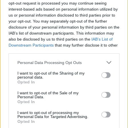
P
L
A
V
Ý
opt-out request is processed you may continue seeing
interest-based ads based on personal information utilized by
P
Ý
C
H
A
us or personal information disclosed to third parties prior to
C
V
A
L
your opt-out. You may separately opt-out of the further
disclosure of your personal information by third parties on the
A
C
H
IAB’s list of downstream participants. This information may
also be disclosed by us to third parties on the
IAB’s List of
VYHLEDEJTE DALŠÍ
Downstream Participants
that may further disclose it to other
third parties.
ODPOVĚDI
Personal Data Processing Opt Outs
I want to opt-out of the Sharing of my
personal data.
Opted In
(
93
hlasů, průměr:
3,60
z 5
)
I want to opt-out of the Sale of my
Stažení Slovo Křížek
Personal Data.
Opted In
I want to opt-out of processing my
Personal Data for Targeted Advertising.
Opted In