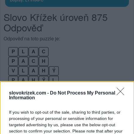
Slovo Křížek úroveň 875
Odpověď
Odpověď na toto puzzle je:
P
L
A
C
P
A
C
H
V
L
A
H
Ý
P
A
H
Ý
L
C
H
L
A
P
slovokrizek.com -
Do Not Process My Personal
Information
P
L
A
C
H
Ý
V
Ý
P
L
A
C
H
If you wish to opt-out of the sale, sharing to third parties, or
processing of your personal or sensitive information for
Bonusová slova:
targeted advertising by us, please use the below opt-out
section to confirm your selection. Please note that after your