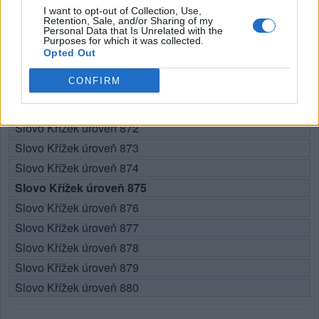
I want to opt-out of Collection, Use,
Zde můžete vyhledat odpověď podle čísla úrovně, ale
Retention, Sale, and/or Sharing of my
doporučujeme použít vyhledávání podle písmen.
Personal Data that Is Unrelated with the
Purposes for which it was collected.
Opted Out
Vyberte si svou úroveň:
CONFIRM
Slovo Křížek úroveň 870
Slovo Křížek úroveň 871
Slovo Křížek úroveň 872
Slovo Křížek úroveň 873
Slovo Křížek úroveň 874
Slovo Křížek úroveň 875
Slovo Křížek úroveň 876
Slovo Křížek úroveň 877
Slovo Křížek úroveň 878
Slovo Křížek úroveň 879
Slovo Křížek úroveň 880