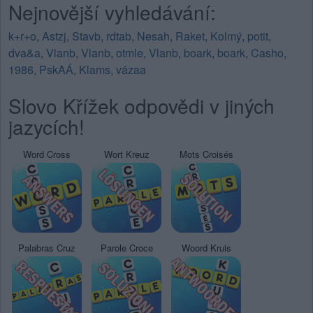
Nejnovější vyhledávání:
k+r+o
,
Astzj
,
Stavb
,
rdtab
,
Nesah
,
Raket
,
Kolmý
,
potit
,
dva&a
,
Vlanb
,
Vlanb
,
otmle
,
Vlanb
,
boark
,
boark
,
Casho
,
1986
,
PskAÁ
,
Klams
,
vázaa
Slovo Křížek odpovědi v jiných
jazycích!
Word Cross
Wort Kreuz
Mots Croisés
Palabras Cruz
Parole Croce
Woord Kruis