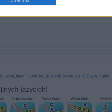
CONFIRM
vb
,
kecní
,
kecní
,
kyrea
,
kaluž
,
Vlanb
,
Motre
,
Oeinl
,
Stavb
,
Vlanb
,
jiných jazycích!
sés
Palabras Cruz
Parole Croce
Woord Kruis
Ordet K