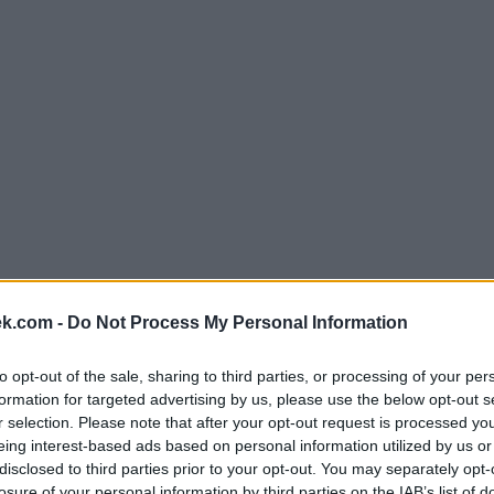
ek.com -
Do Not Process My Personal Information
dle písmen. Zadejte všechny pí
to opt-out of the sale, sharing to third parties, or processing of your per
formation for targeted advertising by us, please use the below opt-out s
r selection. Please note that after your opt-out request is processed y
eing interest-based ads based on personal information utilized by us or
disclosed to third parties prior to your opt-out. You may separately opt-
losure of your personal information by third parties on the IAB’s list of