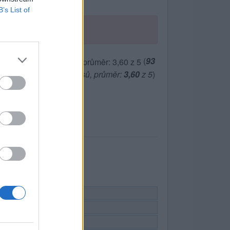
B’s List of
(
93
hlasů, průměr:
3,60
z 5
)