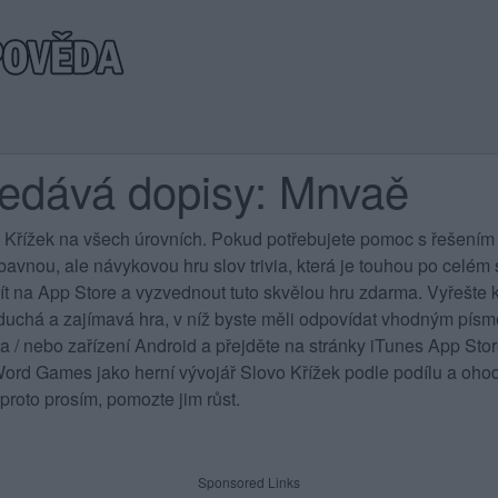
ledává dopisy: Mnvaě
 Křížek na všech úrovních
. Pokud potřebujete pomoc s řešením 
vnou, ale návykovou hru slov trivia, která je touhou po celém sv
jít na App Store a vyzvednout tuto skvělou hru zdarma. Vyřešte k
duchá a zajímavá hra, v níž byste měli odpovídat vhodným písme
 a / nebo zařízení Android a přejděte na stránky iTunes App St
rd Games jako herní vývojář Slovo Křížek podle podílu a ohod
proto prosím, pomozte jim růst.
Sponsored Links