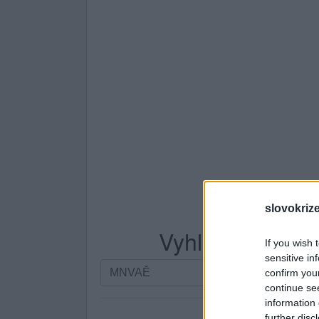
slovokriz
Vyhledávání po
If you wish 
sensitive in
Vyhledávání
confirm you
podle
continue se
písmen.
information 
Zadejte
further disc