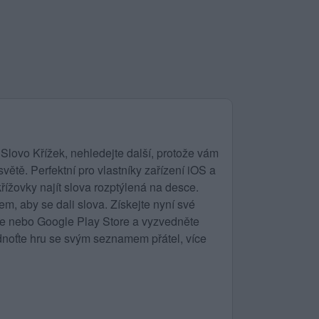
Slovo Křížek, nehledejte další, protože vám
ětě. Perfektní pro vlastníky zařízení iOS a
řížovky najít slova rozptýlená na desce.
m, aby se dali slova. Získejte nyní své
ore nebo Google Play Store a vyzvedněte
noťte hru se svým seznamem přátel, více