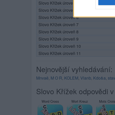
Slovo Křížek úroveň 4
Slovo Křížek úroveň 5
Slovo Křížek úroveň 6
Slovo Křížek úroveň 7
Slovo Křížek úroveň 8
Slovo Křížek úroveň 9
Slovo Křížek úroveň 10
Slovo Křížek úroveň 11
Nejnovější vyhledávání:
Mnvaě
,
M O R
,
KOLEM
,
Vlanb
,
Kdo&a
,
sta
Slovo Křížek odpovědi v 
Word Cross
Wort Kreuz
Mots Croi