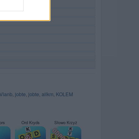
Vlanb
,
jobte
,
jobte
,
ailkm
,
KOLEM
ors
Ord Kryds
Słowo Krzyż