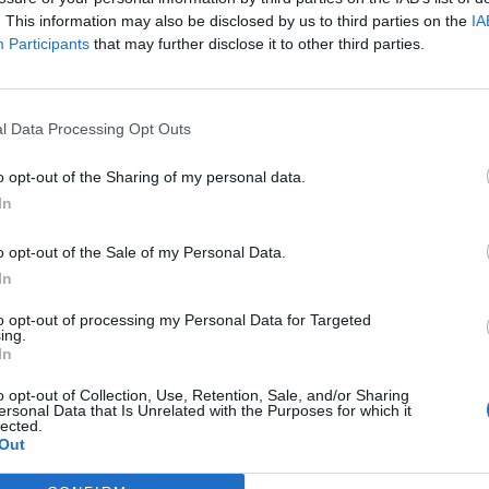
Vyberte své puzzle:
. This information may also be disclosed by us to third parties on the
IA
Participants
that may further disclose it to other third parties.
l Data Processing Opt Outs
o opt-out of the Sharing of my personal data.
In
o opt-out of the Sale of my Personal Data.
In
rovně, ale doporučujeme použít vyhledávání podle písmen.
to opt-out of processing my Personal Data for Targeted
ing.
In
o opt-out of Collection, Use, Retention, Sale, and/or Sharing
ersonal Data that Is Unrelated with the Purposes for which it
lected.
Out