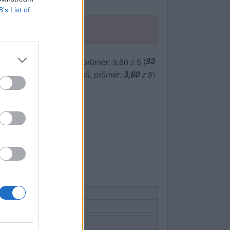
B’s List of
(
93
hlasů, průměr:
3,60
z 5
)