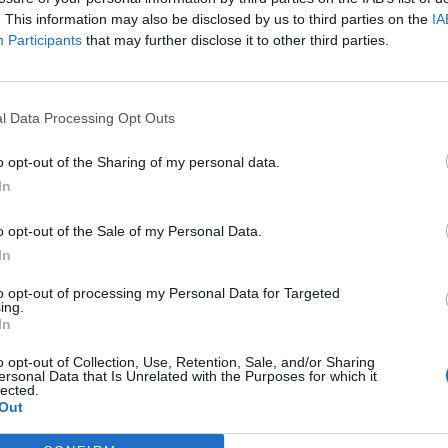
Vyberte své puzzle:
. This information may also be disclosed by us to third parties on the
IA
Participants
that may further disclose it to other third parties.
l Data Processing Opt Outs
o opt-out of the Sharing of my personal data.
In
o opt-out of the Sale of my Personal Data.
In
rovně, ale doporučujeme použít vyhledávání podle písmen.
to opt-out of processing my Personal Data for Targeted
ing.
In
o opt-out of Collection, Use, Retention, Sale, and/or Sharing
ersonal Data that Is Unrelated with the Purposes for which it
lected.
Out