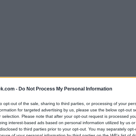
ek.com -
Do Not Process My Personal Information
dle písmen. Zadejte všechny pí
to opt-out of the sale, sharing to third parties, or processing of your per
formation for targeted advertising by us, please use the below opt-out s
r selection. Please note that after your opt-out request is processed y
eing interest-based ads based on personal information utilized by us or
disclosed to third parties prior to your opt-out. You may separately opt-
losure of your personal information by third parties on the IAB’s list of