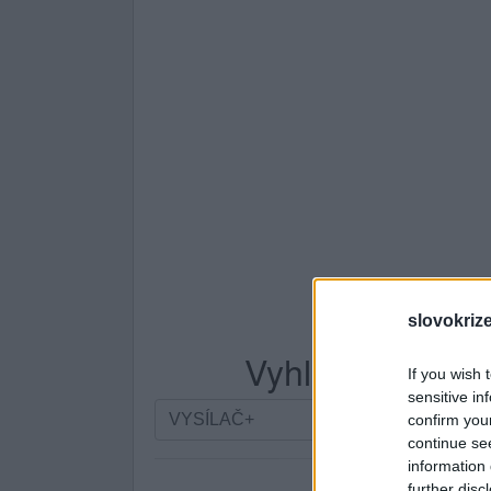
slovokriz
Vyhledávání po
If you wish 
sensitive in
Vyhledávání
confirm you
podle
continue se
písmen.
information 
Zadejte
further disc