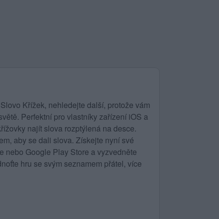
Slovo Křížek, nehledejte další, protože vám
ětě. Perfektní pro vlastníky zařízení iOS a
řížovky najít slova rozptýlená na desce.
m, aby se dali slova. Získejte nyní své
ore nebo Google Play Store a vyzvedněte
noťte hru se svým seznamem přátel, více