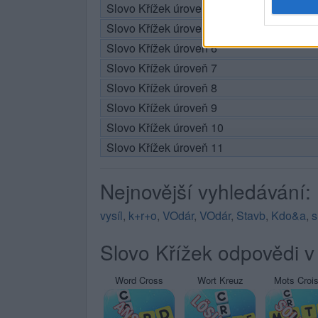
Slovo Křížek úroveň 4
Slovo Křížek úroveň 5
Slovo Křížek úroveň 6
Slovo Křížek úroveň 7
Slovo Křížek úroveň 8
Slovo Křížek úroveň 9
Slovo Křížek úroveň 10
Slovo Křížek úroveň 11
Nejnovější vyhledávání:
vysíl
,
k+r+o
,
VOdár
,
VOdár
,
Stavb
,
Kdo&a
,
Slovo Křížek odpovědi v 
Word Cross
Wort Kreuz
Mots Croi