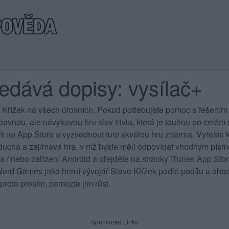
edává dopisy: vysílač+
 Křížek na všech úrovních
. Pokud potřebujete pomoc s řešením 
vnou, ale návykovou hru slov trivia, která je touhou po celém sv
jít na App Store a vyzvednout tuto skvělou hru zdarma. Vyřešte k
duchá a zajímavá hra, v níž byste měli odpovídat vhodným písme
 a / nebo zařízení Android a přejděte na stránky iTunes App St
rd Games jako herní vývojář Slovo Křížek podle podílu a ohod
proto prosím, pomozte jim růst.
Sponsored Links