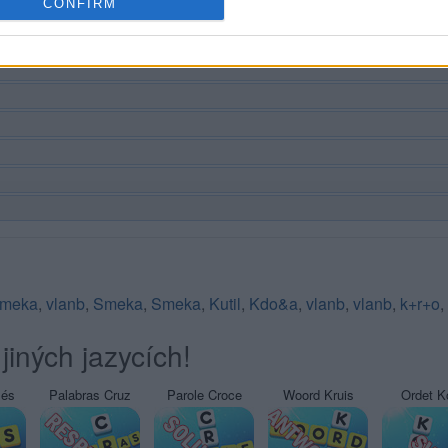
CONFIRM
smeka
,
vlanb
,
Smeka
,
Smeka
,
Kutil
,
Kdo&a
,
vlanb
,
vlanb
,
k+r+o
,
jiných jazycích!
sés
Palabras Cruz
Parole Croce
Woord Kruis
Ordet K