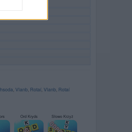
hsoda
,
Vlanb
,
Rotaí
,
Vlanb
,
Rotaí
ors
Ord Kryds
Słowo Krzyż