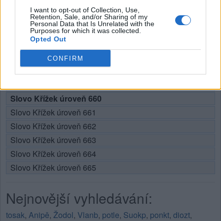
Vyberte si svou úroveň:
I want to opt-out of Collection, Use,
Retention, Sale, and/or Sharing of my
Personal Data that Is Unrelated with the
Slovo Křížek úroveň 655
Purposes for which it was collected.
Opted Out
Slovo Křížek úroveň 656
Slovo Křížek úroveň 657
CONFIRM
Slovo Křížek úroveň 658
Slovo Křížek úroveň 659
Slovo Křížek úroveň 660
Slovo Křížek úroveň 661
Slovo Křížek úroveň 662
Slovo Křížek úroveň 663
Slovo Křížek úroveň 664
Slovo Křížek úroveň 665
Nejnovější vyhledávání:
tosak
,
Anipě
,
Žodol
,
Vlanb
,
potle
,
Suokp
,
ponkt
,
diozt
,