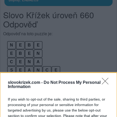
Slovo Křížek úroveň 660
Odpověď
Odpověď na toto puzzle je:
N
E
B
E
E
B
E
N
C
E
N
A
S
E
A
N
C
E
N
E
B
E
S
A
slovokrizek.com -
Do Not Process My Personal
Information
A
B
S
E
N
C
E
Bonusová slova:
If you wish to opt-out of the sale, sharing to third parties, or
processing of your personal or sensitive information for
S
E
B
E
targeted advertising by us, please use the below opt-out
section to confirm your selection. Please note that after your