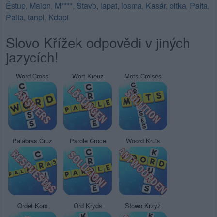
Éstup
,
Maion
,
M****
,
Stavb
,
lapat
,
losma
,
Kasár
,
bitka
,
Palta
,
Palta
,
tanpl
,
Kdapi
Slovo Křížek odpovědi v jiných
jazycích!
Word Cross
Wort Kreuz
Mots Croisés
Palabras Cruz
Parole Croce
Woord Kruis
Ordet Kors
Ord Kryds
Słowo Krzyż