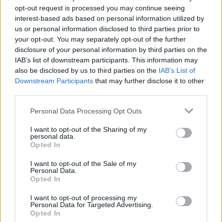
B
A
S
opt-out request is processed you may continue seeing
S
E
N
interest-based ads based on personal information utilized by
us or personal information disclosed to third parties prior to
your opt-out. You may separately opt-out of the further
VYHLEDEJTE DALŠÍ
disclosure of your personal information by third parties on the
IAB’s list of downstream participants. This information may
ODPOVĚDI
also be disclosed by us to third parties on the
IAB’s List of
Downstream Participants
that may further disclose it to other
third parties.
Personal Data Processing Opt Outs
(
93
hlasů, průměr:
3,60
z 5
)
I want to opt-out of the Sharing of my
Stažení Slovo Křížek
personal data.
Opted In
I want to opt-out of the Sale of my
Personal Data.
Opted In
I want to opt-out of processing my
Zde můžete vyhledat odpověď podle čísla úrovně, ale
Personal Data for Targeted Advertising.
doporučujeme použít vyhledávání podle písmen.
Opted In