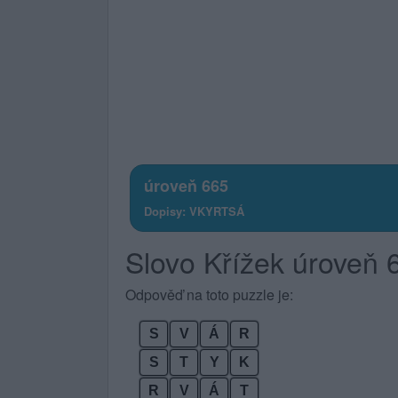
úroveň 665
Dopisy: VKYRTSÁ
Slovo Křížek úroveň
Odpověď na toto puzzle je:
S
V
Á
R
S
T
Y
K
R
V
Á
T