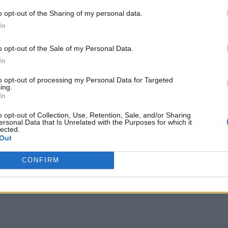
o opt-out of the Sharing of my personal data.
In
o opt-out of the Sale of my Personal Data.
In
to opt-out of processing my Personal Data for Targeted
ing.
In
o opt-out of Collection, Use, Retention, Sale, and/or Sharing
VYHLEDEJTE DALŠÍ ODPOVĚD
ersonal Data that Is Unrelated with the Purposes for which it
lected.
Out
CONFIRM