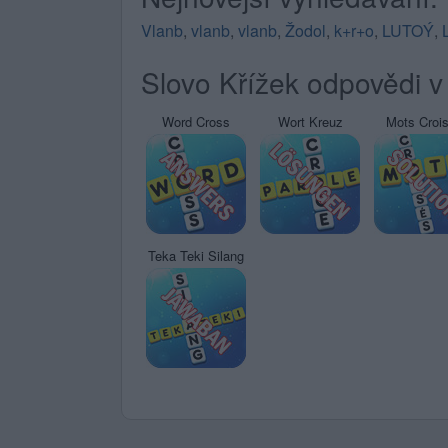
Vlanb
,
vlanb
,
vlanb
,
Žodol
,
k+r+o
,
LUTOÝ
,
Slovo Křížek odpovědi v 
Word Cross
Wort Kreuz
Mots Croi
Teka Teki Silang