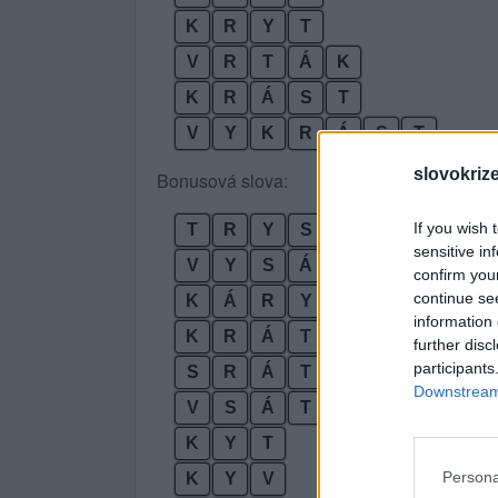
K
R
Y
T
V
R
T
Á
K
K
R
Á
S
T
V
Y
K
R
Á
S
T
slovokriz
Bonusová slova:
If you wish 
T
R
Y
S
K
sensitive in
V
Y
S
Á
T
confirm you
continue se
K
Á
R
Y
information 
K
R
Á
T
further disc
participants
S
R
Á
T
Downstream 
V
S
Á
T
K
Y
T
Persona
K
Y
V