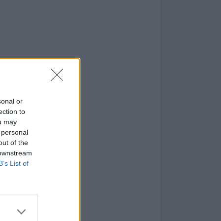
sonal or
ection to
ou may
 personal
out of the
 downstream
B’s List of