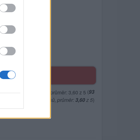
I
(
93
hlasů, průměr:
3,60
z 5
)