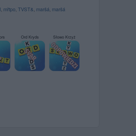
l
,
mřtpo
,
TVST&
,
maršá
,
maršá
ors
Ord Kryds
Słowo Krzyż