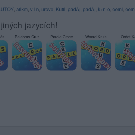
LUTOÝ
,
ailkm
,
v l n
,
urove
,
Kutil
,
padÃ¡
,
padÃ¡
,
k+r+o
,
oeinl
,
oein
jiných jazycích!
sés
Palabras Cruz
Parole Croce
Woord Kruis
Ordet K