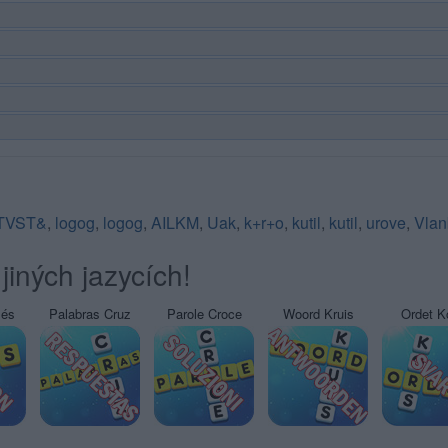
TVST&
,
logog
,
logog
,
AILKM
,
Uak
,
k+r+o
,
kutil
,
kutil
,
urove
,
Vlan
jiných jazycích!
sés
Palabras Cruz
Parole Croce
Woord Kruis
Ordet K