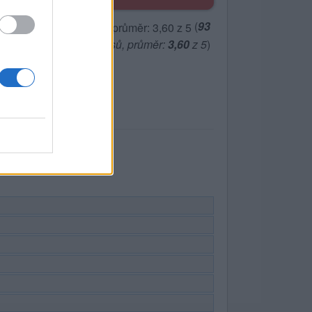
(
93
hlasů, průměr:
3,60
z 5
)