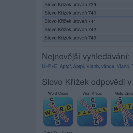
Slovo Křížek úroveň 739
Slovo Křížek úroveň 740
Slovo Křížek úroveň 741
Slovo Křížek úroveň 742
Slovo Křížek úroveň 743
Nejnovější vyhledávání:
U+P+E
,
Aptpř
,
Aptpř
,
Vlanb
,
věnde
,
Vlanb
,
Slovo Křížek odpovědi v 
Word Cross
Wort Kreuz
Mots Croi
Teka Teki Silang