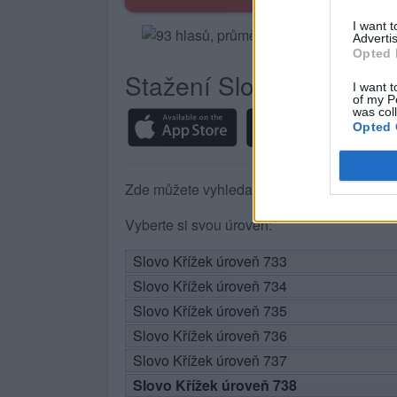
I want 
Advertis
Opted 
Stažení Slovo Křížek
I want t
of my P
was col
Opted 
Zde můžete vyhledat odpověď podle čísla ú
Vyberte si svou úroveň:
Slovo Křížek úroveň 733
Slovo Křížek úroveň 734
Slovo Křížek úroveň 735
Slovo Křížek úroveň 736
Slovo Křížek úroveň 737
Slovo Křížek úroveň 738