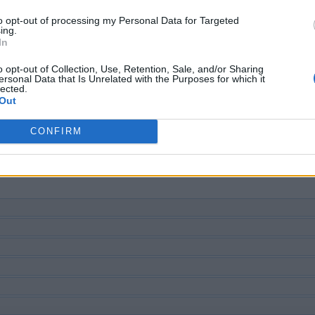
to opt-out of processing my Personal Data for Targeted
ing.
In
o opt-out of Collection, Use, Retention, Sale, and/or Sharing
ersonal Data that Is Unrelated with the Purposes for which it
lected.
Out
CONFIRM
rovně, ale doporučujeme použít vyhledávání podle písmen.