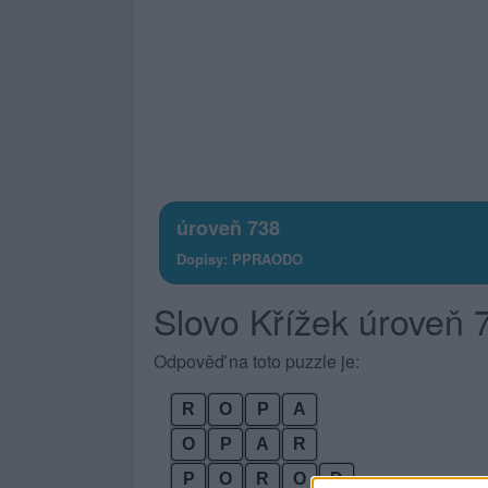
úroveň 738
Dopisy: PPRAODO
Slovo Křížek úroveň
Odpověď na toto puzzle je:
R
O
P
A
O
P
A
R
P
O
R
O
D