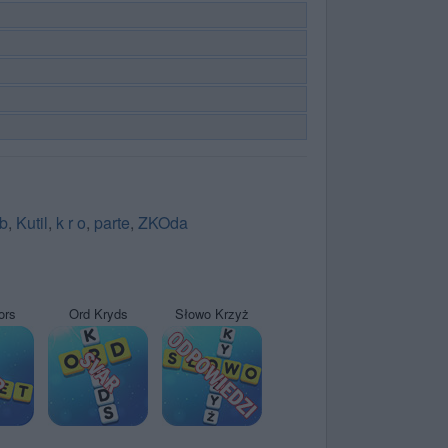
b
,
Kutil
,
k r o
,
parte
,
ZKOda
ors
Ord Kryds
Słowo Krzyż