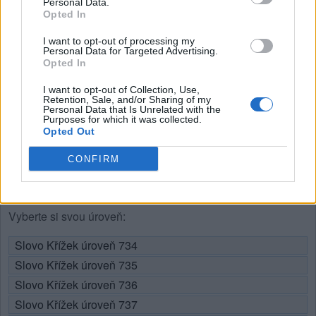
Personal Data.
Opted In
I want to opt-out of processing my
Personal Data for Targeted Advertising.
(
93
hlasů, průměr:
3,60
z 5
)
Opted In
Stažení Slovo Křížek
I want to opt-out of Collection, Use,
Retention, Sale, and/or Sharing of my
Personal Data that Is Unrelated with the
Purposes for which it was collected.
Opted Out
CONFIRM
Zde můžete vyhledat odpověď podle čísla úrovně, ale
doporučujeme použít vyhledávání podle písmen.
Vyberte si svou úroveň:
Slovo Křížek úroveň 734
Slovo Křížek úroveň 735
Slovo Křížek úroveň 736
Slovo Křížek úroveň 737