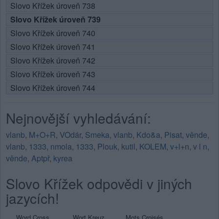
Slovo Křížek úroveň 738
Slovo Křížek úroveň 739
Slovo Křížek úroveň 740
Slovo Křížek úroveň 741
Slovo Křížek úroveň 742
Slovo Křížek úroveň 743
Slovo Křížek úroveň 744
Nejnovější vyhledávání:
vlanb
,
M+O+R
,
VOdár
,
Smeka
,
vlanb
,
Kdo&a
,
Pisat
,
věnde
,
vlanb
,
1333
,
nmola
,
1333
,
Plouk
,
kutil
,
KOLEM
,
v+l+n
,
v l n
,
věnde
,
Aptpř
,
kyrea
Slovo Křížek odpovědi v jiných
jazycích!
Word Cross
Wort Kreuz
Mots Croisés