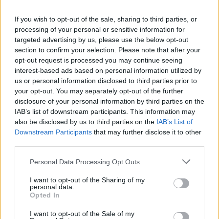
Bonusová slova:
If you wish to opt-out of the sale, sharing to third parties, or
processing of your personal or sensitive information for
P
L
S
T
targeted advertising by us, please use the below opt-out
S
L
A
P
section to confirm your selection. Please note that after your
opt-out request is processed you may continue seeing
T
A
T
I
interest-based ads based on personal information utilized by
A
L
T
us or personal information disclosed to third parties prior to
your opt-out. You may separately opt-out of the further
A
S
I
disclosure of your personal information by third parties on the
L
I
S
IAB’s list of downstream participants. This information may
also be disclosed by us to third parties on the
IAB’s List of
P
A
S
Downstream Participants
that may further disclose it to other
third parties.
P
A
T
T
I
P
Personal Data Processing Opt Outs
I want to opt-out of the Sharing of my
VYHLEDEJTE DALŠÍ
personal data.
Opted In
ODPOVĚDI
I want to opt-out of the Sale of my